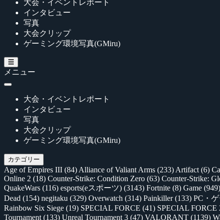
大会・イベントレポート
インタビュー
写真
大会クリップ
ゲーミング環境写真(GMiru)
メニュー
大会・イベントレポート
インタビュー
写真
大会クリップ
ゲーミング環境写真(GMiru)
カテゴリー
Age of Empires III
(84)
Alliance of Valiant Arms
(233)
Artifact
(6)
Ca
Online 2
(18)
Counter-Strike: Condition Zero
(63)
Counter-Strike: G
QuakeWars
(116)
esports(eスポーツ)
(3143)
Fortnite
(8)
Game
(949
Dead
(154)
negitaku
(329)
Overwatch
(314)
Painkiller
(133)
PC・
Rainbow Six Siege
(19)
SPECIAL FORCE
(41)
SPECIAL FORCE
Tournament
(133)
Unreal Tournament 3
(47)
VALORANT
(1139)
Wa