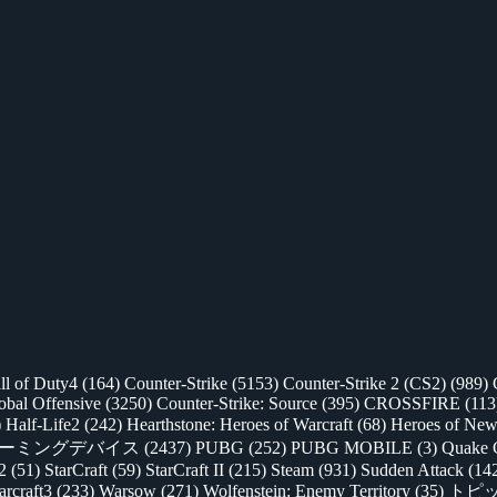
ll of Duty4
(164)
Counter-Strike
(5153)
Counter-Strike 2 (CS2)
(989)
lobal Offensive
(3250)
Counter-Strike: Source
(395)
CROSSFIRE
(113
)
Half-Life2
(242)
Hearthstone: Heroes of Warcraft
(68)
Heroes of New
ゲーミングデバイス
(2437)
PUBG
(252)
PUBG MOBILE
(3)
Quake 
 2
(51)
StarCraft
(59)
StarCraft II
(215)
Steam
(931)
Sudden Attack
(14
rcraft3
(233)
Warsow
(271)
Wolfenstein: Enemy Territory
(35)
トピ