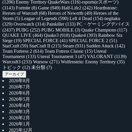
(1206)
Enemy Territory QuakeWars
(116)
esports(eスポーツ)
(3143)
Fortnite
(8)
Game
(949)
Half-Life2
(242)
Hearthstone:
Heroes of Warcraft
(68)
Heroes of Newerth
(49)
Heroes of the
Storm
(5)
League of Legends
(590)
Left 4 Dead
(154)
negitaku
(329)
Overwatch
(314)
Painkiller
(133)
PC・ゲーミングデバイス
(2437)
PUBG
(252)
PUBG MOBILE
(3)
Quake Champions
(117)
QUAKE LIVE
(464)
Quake3
(918)
Quake4
(393)
Rainbow Six
Siege
(19)
SPECIAL FORCE
(41)
SPECIAL FORCE 2
(51)
StarCraft
(59)
StarCraft II
(215)
Steam
(931)
Sudden Attack
(142)
Team Fortress 2
(614)
Team Fotress Classic
(15)
Unreal
Tournament
(133)
Unreal Tournament 3
(47)
VALORANT
(1139)
Warcraft3
(233)
Warsow
(271)
Wolfenstein: Enemy Territory
(35)
トピック
(12)
未分類
(7)
アーカイブ
2026年8月
2026年7月
2026年6月
2026年5月
2026年4月
2026年3月
2026年2月
2026年1月
2025年12月