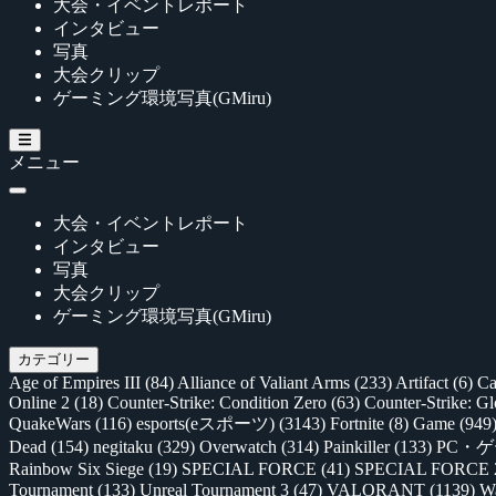
大会・イベントレポート
インタビュー
写真
大会クリップ
ゲーミング環境写真(GMiru)
メニュー
大会・イベントレポート
インタビュー
写真
大会クリップ
ゲーミング環境写真(GMiru)
カテゴリー
Age of Empires III
(84)
Alliance of Valiant Arms
(233)
Artifact
(6)
Ca
Online 2
(18)
Counter-Strike: Condition Zero
(63)
Counter-Strike: G
QuakeWars
(116)
esports(eスポーツ)
(3143)
Fortnite
(8)
Game
(949
Dead
(154)
negitaku
(329)
Overwatch
(314)
Painkiller
(133)
PC・
Rainbow Six Siege
(19)
SPECIAL FORCE
(41)
SPECIAL FORCE
Tournament
(133)
Unreal Tournament 3
(47)
VALORANT
(1139)
Wa