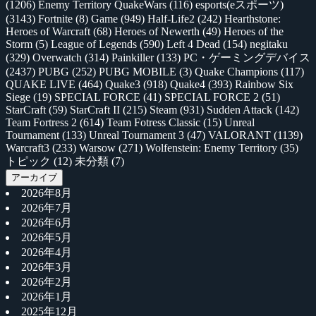
(1206)
Enemy Territory QuakeWars
(116)
esports(eスポーツ)
(3143)
Fortnite
(8)
Game
(949)
Half-Life2
(242)
Hearthstone:
Heroes of Warcraft
(68)
Heroes of Newerth
(49)
Heroes of the
Storm
(5)
League of Legends
(590)
Left 4 Dead
(154)
negitaku
(329)
Overwatch
(314)
Painkiller
(133)
PC・ゲーミングデバイス
(2437)
PUBG
(252)
PUBG MOBILE
(3)
Quake Champions
(117)
QUAKE LIVE
(464)
Quake3
(918)
Quake4
(393)
Rainbow Six
Siege
(19)
SPECIAL FORCE
(41)
SPECIAL FORCE 2
(51)
StarCraft
(59)
StarCraft II
(215)
Steam
(931)
Sudden Attack
(142)
Team Fortress 2
(614)
Team Fotress Classic
(15)
Unreal
Tournament
(133)
Unreal Tournament 3
(47)
VALORANT
(1139)
Warcraft3
(233)
Warsow
(271)
Wolfenstein: Enemy Territory
(35)
トピック
(12)
未分類
(7)
アーカイブ
2026年8月
2026年7月
2026年6月
2026年5月
2026年4月
2026年3月
2026年2月
2026年1月
2025年12月