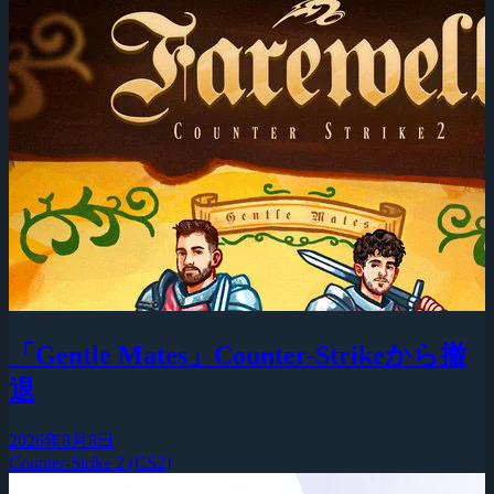
「Gentle Mates」Counter-Strikeから撤
退
2026年8月8日
Counter-Strike 2 (CS2)