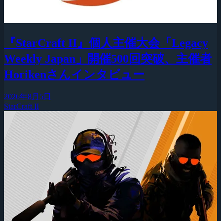
『StarCraft II』個人主催大会「Legacy
Weekly Japan」開催500回突破、主催者
Horikenさんインタビュー
2026年8月5日
StarCraft II