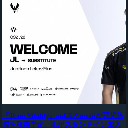
『Team Vitality』apEXとmeziiが育児休
暇を取得予定、jLがスタンドイン加入