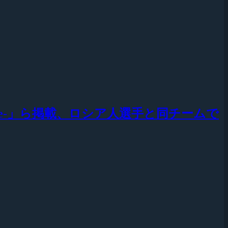
o]ne-」ら掲載、ロシア人選手と同チームで