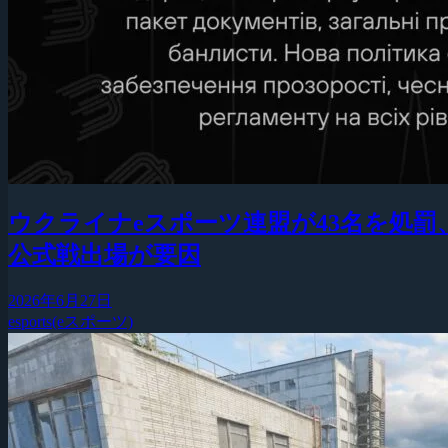
ウクライナeスポーツ連盟が43名を処罰、リス
公式戦出場が要因
2026年6月27日
esports(eスポーツ)