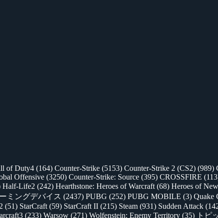
ll of Duty4
(164)
Counter-Strike
(5153)
Counter-Strike 2 (CS2)
(989)
lobal Offensive
(3250)
Counter-Strike: Source
(395)
CROSSFIRE
(113
)
Half-Life2
(242)
Hearthstone: Heroes of Warcraft
(68)
Heroes of New
ゲーミングデバイス
(2437)
PUBG
(252)
PUBG MOBILE
(3)
Quake 
 2
(51)
StarCraft
(59)
StarCraft II
(215)
Steam
(931)
Sudden Attack
(14
rcraft3
(233)
Warsow
(271)
Wolfenstein: Enemy Territory
(35)
トピ