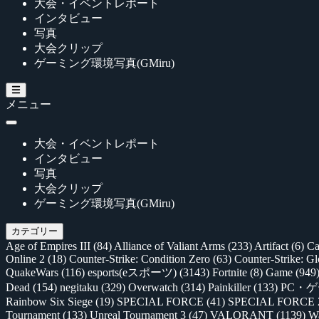
大会・イベントレポート
インタビュー
写真
大会クリップ
ゲーミング環境写真(GMiru)
メニュー
大会・イベントレポート
インタビュー
写真
大会クリップ
ゲーミング環境写真(GMiru)
カテゴリー
Age of Empires III
(84)
Alliance of Valiant Arms
(233)
Artifact
(6)
Ca
Online 2
(18)
Counter-Strike: Condition Zero
(63)
Counter-Strike: G
QuakeWars
(116)
esports(eスポーツ)
(3143)
Fortnite
(8)
Game
(949
Dead
(154)
negitaku
(329)
Overwatch
(314)
Painkiller
(133)
PC・
Rainbow Six Siege
(19)
SPECIAL FORCE
(41)
SPECIAL FORCE
Tournament
(133)
Unreal Tournament 3
(47)
VALORANT
(1139)
Wa