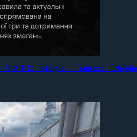
トに「s1mple」「zont1x」「No[