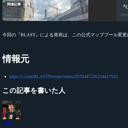
関連記事
『C
www.
今回の『BLAST』による発表は、この公式マッププール変
情報元
https://x.com/BLASTPremier/status/2070447226254417922
この記事を書いた人
Yossy