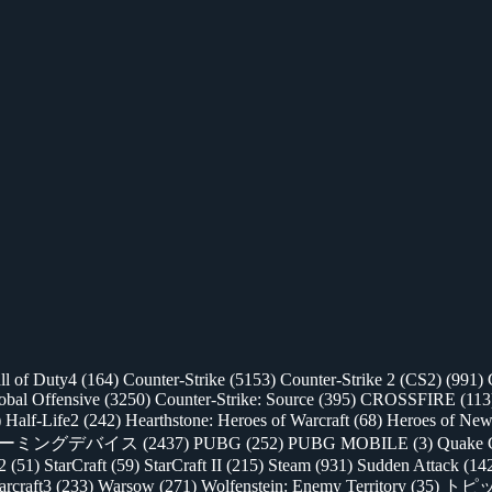
ll of Duty4
(164)
Counter-Strike
(5153)
Counter-Strike 2 (CS2)
(991)
lobal Offensive
(3250)
Counter-Strike: Source
(395)
CROSSFIRE
(113
)
Half-Life2
(242)
Hearthstone: Heroes of Warcraft
(68)
Heroes of New
ゲーミングデバイス
(2437)
PUBG
(252)
PUBG MOBILE
(3)
Quake 
 2
(51)
StarCraft
(59)
StarCraft II
(215)
Steam
(931)
Sudden Attack
(14
rcraft3
(233)
Warsow
(271)
Wolfenstein: Enemy Territory
(35)
トピ