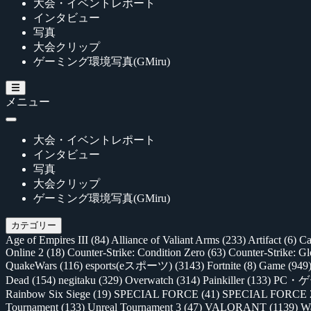
大会・イベントレポート
インタビュー
写真
大会クリップ
ゲーミング環境写真(GMiru)
メニュー
大会・イベントレポート
インタビュー
写真
大会クリップ
ゲーミング環境写真(GMiru)
カテゴリー
Age of Empires III
(84)
Alliance of Valiant Arms
(233)
Artifact
(6)
Ca
Online 2
(18)
Counter-Strike: Condition Zero
(63)
Counter-Strike: G
QuakeWars
(116)
esports(eスポーツ)
(3143)
Fortnite
(8)
Game
(949
Dead
(154)
negitaku
(329)
Overwatch
(314)
Painkiller
(133)
PC・
Rainbow Six Siege
(19)
SPECIAL FORCE
(41)
SPECIAL FORCE
Tournament
(133)
Unreal Tournament 3
(47)
VALORANT
(1139)
Wa