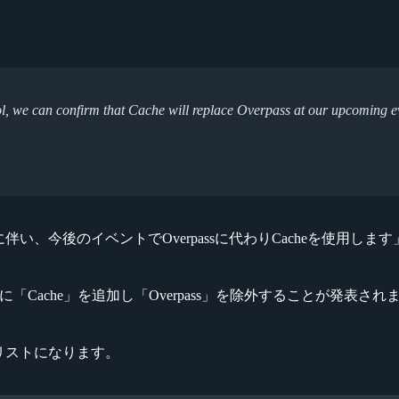
, we can confirm that Cache will replace Overpass at our upcoming e
に伴い、今後のイベントでOverpassに代わりCacheを使用します
マッププールに「Cache」を追加し「Overpass」を除外することが発表さ
プリストになります。