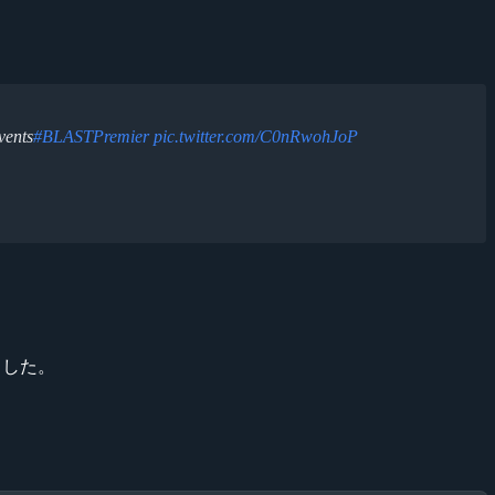
vents
#BLASTPremier
pic.twitter.com/C0nRwohJoP
」
れました。