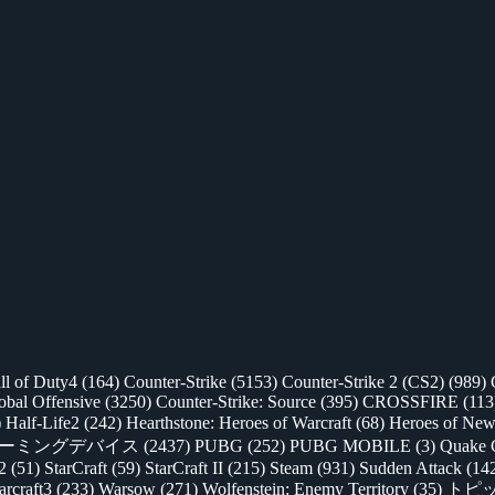
ll of Duty4
(164)
Counter-Strike
(5153)
Counter-Strike 2 (CS2)
(989)
lobal Offensive
(3250)
Counter-Strike: Source
(395)
CROSSFIRE
(113
)
Half-Life2
(242)
Hearthstone: Heroes of Warcraft
(68)
Heroes of New
ゲーミングデバイス
(2437)
PUBG
(252)
PUBG MOBILE
(3)
Quake 
 2
(51)
StarCraft
(59)
StarCraft II
(215)
Steam
(931)
Sudden Attack
(14
rcraft3
(233)
Warsow
(271)
Wolfenstein: Enemy Territory
(35)
トピ