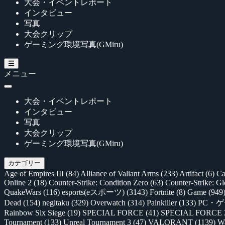
大会・イベントレポート
インタビュー
写真
大会クリップ
ゲーミング環境写真(GMiru)
メニュー
大会・イベントレポート
インタビュー
写真
大会クリップ
ゲーミング環境写真(GMiru)
カテゴリー
Age of Empires III
(84)
Alliance of Valiant Arms
(233)
Artifact
(6)
Ca
Online 2
(18)
Counter-Strike: Condition Zero
(63)
Counter-Strike: G
QuakeWars
(116)
esports(eスポーツ)
(3143)
Fortnite
(8)
Game
(949
Dead
(154)
negitaku
(329)
Overwatch
(314)
Painkiller
(133)
PC・
Rainbow Six Siege
(19)
SPECIAL FORCE
(41)
SPECIAL FORCE
Tournament
(133)
Unreal Tournament 3
(47)
VALORANT
(1139)
Wa