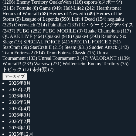
(1206)
Enemy Territory QuakeWars
(116)
esports(eスポーツ)
(3143)
Fortnite
(8)
Game
(949)
Half-Life2
(242)
Hearthstone:
Heroes of Warcraft
(68)
Heroes of Newerth
(49)
Heroes of the
Storm
(5)
League of Legends
(590)
Left 4 Dead
(154)
negitaku
(329)
Overwatch
(314)
Painkiller
(133)
PC・ゲーミングデバイス
(2437)
PUBG
(252)
PUBG MOBILE
(3)
Quake Champions
(117)
QUAKE LIVE
(464)
Quake3
(918)
Quake4
(393)
Rainbow Six
Siege
(19)
SPECIAL FORCE
(41)
SPECIAL FORCE 2
(51)
StarCraft
(59)
StarCraft II
(215)
Steam
(931)
Sudden Attack
(142)
Team Fortress 2
(614)
Team Fotress Classic
(15)
Unreal
Tournament
(133)
Unreal Tournament 3
(47)
VALORANT
(1139)
Warcraft3
(233)
Warsow
(271)
Wolfenstein: Enemy Territory
(35)
トピック
(12)
未分類
(7)
アーカイブ
2026年8月
2026年7月
2026年6月
2026年5月
2026年4月
2026年3月
2026年2月
2026年1月
2025年12月