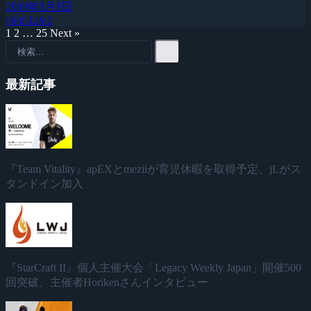
2009年3月1日
Half-Life2
1
2
…
25
Next »
最新記事
『Team Vitality』apEXとmeziiが育児休暇を取得予定、jLがス
タンドイン加入
『StarCraft II』個人主催大会「Legacy Weekly Japan」開催500
回突破、主催者Horikenさんインタビュー