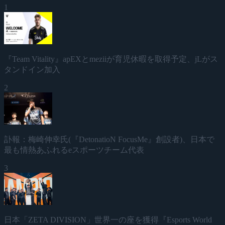
1
『Team Vitality』apEXとmeziiが育児休暇を取得予定、jLがス
タンドイン加入
2
訃報：梅崎伸幸氏(『DetonatioN FocusMe』創設者)、日本で
最も情熱あふれるeスポーツチーム代表
3
日本「ZETA DIVISION」世界一の座を獲得『Esports World