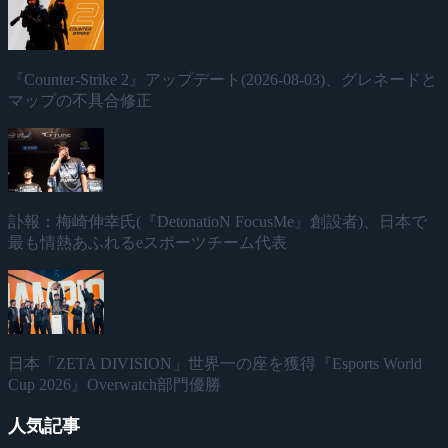
『Counter-Strike 2』アップデート(2026-08-03)、グレネードと
マップの不具合修正
訃報：梅崎伸幸氏(『DetonatioN FocusMe』創設者)、日本で
最も情熱あふれるeスポーツチーム代表
日本「ZETA DIVISION」世界一の座を獲得『Esports World
Cup 2026』Overwatch部門優勝
人気記事