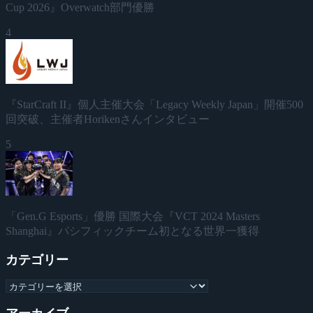
Cup 2026』Overwatch部門優勝
4
『StarCraft II』個人主催大会「Legacy Weekly Japan」開催500
回突破、主催者Horikenさんインタビュー
5
「Gen.G Esports」優勝 国際大会『VCT 2024 Masters
Shanghai』パシフィックチーム初となる世界一獲得
カテゴリー