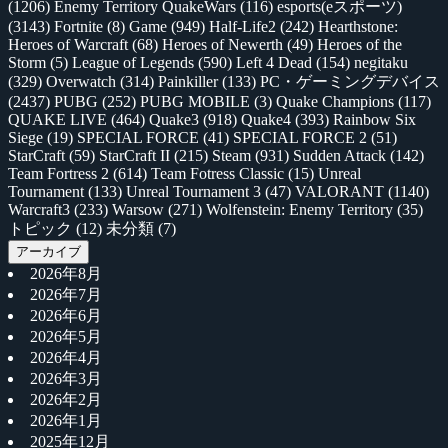
(1206)
Enemy Territory QuakeWars
(116)
esports(eスポーツ)
(3143)
Fortnite
(8)
Game
(949)
Half-Life2
(242)
Hearthstone:
Heroes of Warcraft
(68)
Heroes of Newerth
(49)
Heroes of the
Storm
(5)
League of Legends
(590)
Left 4 Dead
(154)
negitaku
(329)
Overwatch
(314)
Painkiller
(133)
PC・ゲーミングデバイス
(2437)
PUBG
(252)
PUBG MOBILE
(3)
Quake Champions
(117)
QUAKE LIVE
(464)
Quake3
(918)
Quake4
(393)
Rainbow Six
Siege
(19)
SPECIAL FORCE
(41)
SPECIAL FORCE 2
(51)
StarCraft
(59)
StarCraft II
(215)
Steam
(931)
Sudden Attack
(142)
Team Fortress 2
(614)
Team Fotress Classic
(15)
Unreal
Tournament
(133)
Unreal Tournament 3
(47)
VALORANT
(1140)
Warcraft3
(233)
Warsow
(271)
Wolfenstein: Enemy Territory
(35)
トピック
(12)
未分類
(7)
アーカイブ
2026年8月
2026年7月
2026年6月
2026年5月
2026年4月
2026年3月
2026年2月
2026年1月
2025年12月