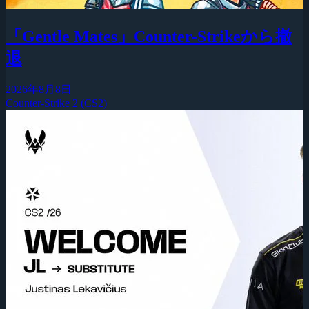
「Gentle Mates」Counter-Strikeから撤
退
2026年8月8日
Counter-Strike 2 (CS2)