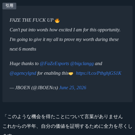
FAZE THE FUCK UP
Can't put into words how excited I am for this opportunity.
I'm going to give it my all to prove my worth during these
next 6 months
Huge thanks to
@FaZeEsports
@bigclangg
and
@agencylgnd
for enabling this
https://t.co/PthghjGS1K
— JBOEN (@JBOENcs)
June 25, 2026
「このような機会を得たことについて言葉がありません
これからの半年、自分の価値を証明するために全力を尽くし