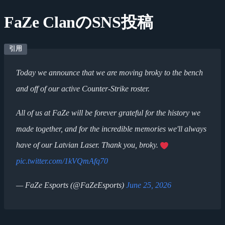
FaZe ClanのSNS投稿
Today we announce that we are moving broky to the bench
and off of our active Counter-Strike roster.
All of us at FaZe will be forever grateful for the history we
made together, and for the incredible memories we'll always
have of our Latvian Laser. Thank you, broky.
pic.twitter.com/1kVQmAfq70
— FaZe Esports (@FaZeEsports)
June 25, 2026