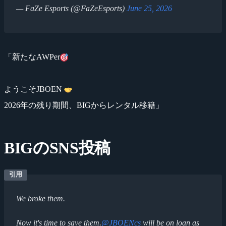
— FaZe Esports (@FaZeEsports)
June 25, 2026
「新たなAWPer
ようこそJBOEN
2026年の残り期間、BIGからレンタル移籍」
BIGのSNS投稿
We broke them.
Now it's time to save them.
@JBOENcs
will be on loan as