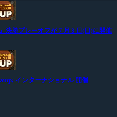
JC カップ』決勝プレーオフが 7 月 3 日(日)に開催
 カップ &amp; インターナショナル 開催