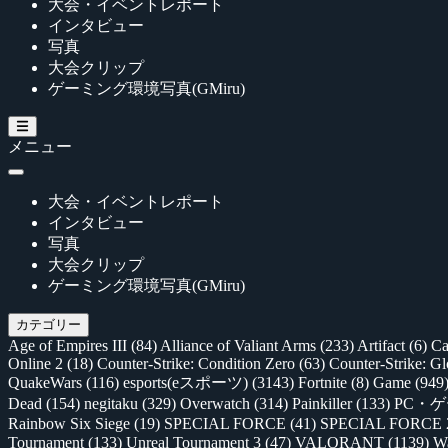
大会・イベントレポート
インタビュー
写真
大会クリップ
ゲーミング環境写真(GMiru)
メニュー
大会・イベントレポート
インタビュー
写真
大会クリップ
ゲーミング環境写真(GMiru)
カテゴリー
Age of Empires III
(84)
Alliance of Valiant Arms
(233)
Artifact
(6)
Ca
Online 2
(18)
Counter-Strike: Condition Zero
(63)
Counter-Strike: G
QuakeWars
(116)
esports(eスポーツ)
(3143)
Fortnite
(8)
Game
(949
Dead
(154)
negitaku
(329)
Overwatch
(314)
Painkiller
(133)
PC・
Rainbow Six Siege
(19)
SPECIAL FORCE
(41)
SPECIAL FORCE
Tournament
(133)
Unreal Tournament 3
(47)
VALORANT
(1139)
Wa