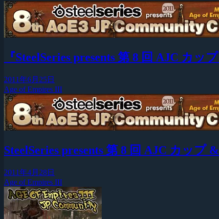
『SteelSeries presents 第 8 回 A
2011年6月25日
Age of Empires III
SteelSeries presents 第 8 回 AJC
2011年4月28日
Age of Empires III