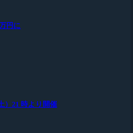
 万円に
日(土）21 時より開催