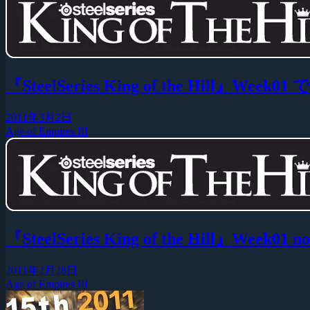
『SteelSeries King of the Hill』Week
2011年3月2日
Age of Empires III
『SteelSeries King of the Hill』Week0
2011年2月28日
Age of Empires III