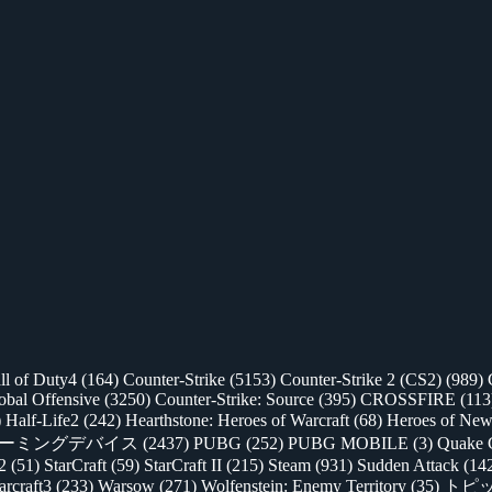
ll of Duty4
(164)
Counter-Strike
(5153)
Counter-Strike 2 (CS2)
(989)
lobal Offensive
(3250)
Counter-Strike: Source
(395)
CROSSFIRE
(113
)
Half-Life2
(242)
Hearthstone: Heroes of Warcraft
(68)
Heroes of New
ゲーミングデバイス
(2437)
PUBG
(252)
PUBG MOBILE
(3)
Quake 
 2
(51)
StarCraft
(59)
StarCraft II
(215)
Steam
(931)
Sudden Attack
(14
rcraft3
(233)
Warsow
(271)
Wolfenstein: Enemy Territory
(35)
トピ