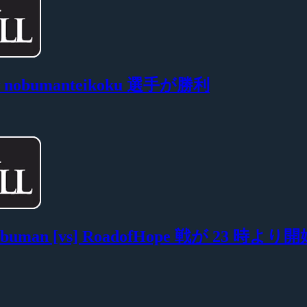
01 で nobumanteikoku 選手が勝利
1 nobuman [vs] RoadofHope 戦が 23 時より