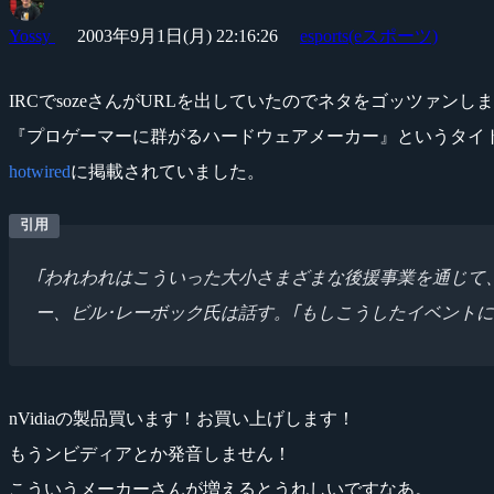
Yossy
2003年9月1日(月) 22:16:26
esports(eスポーツ)
IRCでsozeさんがURLを出していたのでネタをゴッツァンし
『プロゲーマーに群がるハードウェアメーカー』というタイ
hotwired
に掲載されていました。
｢われわれはこういった大小さまざまな後援事業を通じて
ー、ビル･レーボック氏は話す。｢もしこうしたイベント
nVidiaの製品買います！お買い上げします！
もうンビディアとか発音しません！
こういうメーカーさんが増えるとうれしいですなあ。