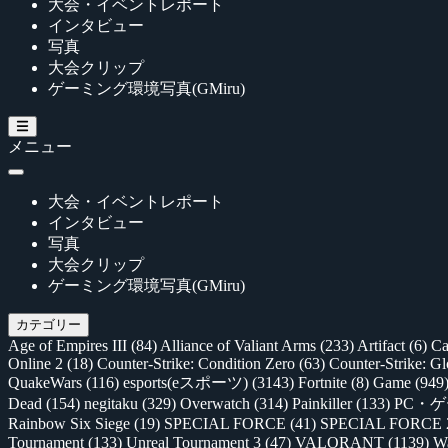
大会・イベントレポート
インタビュー
写真
大会クリップ
ゲーミング環境写真(GMiru)
メニュー
大会・イベントレポート
インタビュー
写真
大会クリップ
ゲーミング環境写真(GMiru)
カテゴリー
Age of Empires III
(84)
Alliance of Valiant Arms
(233)
Artifact
(6)
Ca
Online 2
(18)
Counter-Strike: Condition Zero
(63)
Counter-Strike: G
QuakeWars
(116)
esports(eスポーツ)
(3143)
Fortnite
(8)
Game
(949
Dead
(154)
negitaku
(329)
Overwatch
(314)
Painkiller
(133)
PC・
Rainbow Six Siege
(19)
SPECIAL FORCE
(41)
SPECIAL FORCE
Tournament
(133)
Unreal Tournament 3
(47)
VALORANT
(1139)
Wa