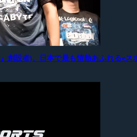
ocusMe』創設者)、日本で最も情熱あふれる