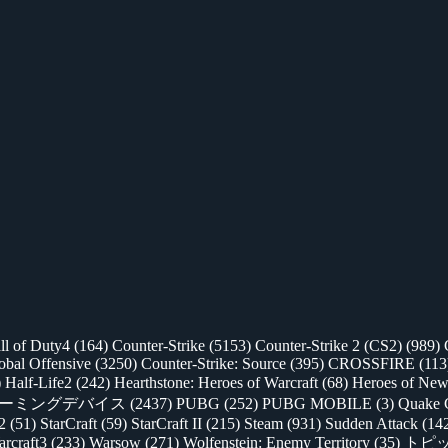
ll of Duty4
(164)
Counter-Strike
(5153)
Counter-Strike 2 (CS2)
(989)
lobal Offensive
(3250)
Counter-Strike: Source
(395)
CROSSFIRE
(113
)
Half-Life2
(242)
Hearthstone: Heroes of Warcraft
(68)
Heroes of New
ゲーミングデバイス
(2437)
PUBG
(252)
PUBG MOBILE
(3)
Quake 
 2
(51)
StarCraft
(59)
StarCraft II
(215)
Steam
(931)
Sudden Attack
(14
rcraft3
(233)
Warsow
(271)
Wolfenstein: Enemy Territory
(35)
トピ