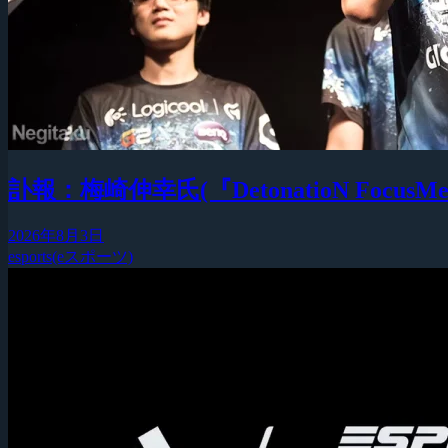
訃報：梅崎伸幸氏(『DetonatioN F
2026年8月3日
esports(eスポーツ)