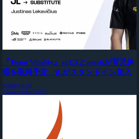
『Team Vitality』apEXとmeziiが育児休
暇を取得予定、jLがスタンドイン加入
2026年8月5日
Counter-Strike 2 (CS2)