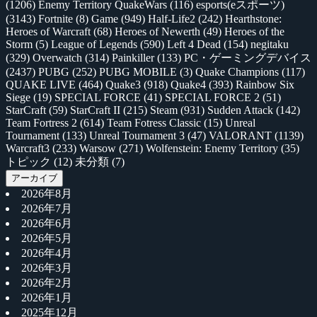
(1206)
Enemy Territory QuakeWars
(116)
esports(eスポーツ)
(3143)
Fortnite
(8)
Game
(949)
Half-Life2
(242)
Hearthstone:
Heroes of Warcraft
(68)
Heroes of Newerth
(49)
Heroes of the
Storm
(5)
League of Legends
(590)
Left 4 Dead
(154)
negitaku
(329)
Overwatch
(314)
Painkiller
(133)
PC・ゲーミングデバイス
(2437)
PUBG
(252)
PUBG MOBILE
(3)
Quake Champions
(117)
QUAKE LIVE
(464)
Quake3
(918)
Quake4
(393)
Rainbow Six
Siege
(19)
SPECIAL FORCE
(41)
SPECIAL FORCE 2
(51)
StarCraft
(59)
StarCraft II
(215)
Steam
(931)
Sudden Attack
(142)
Team Fortress 2
(614)
Team Fotress Classic
(15)
Unreal
Tournament
(133)
Unreal Tournament 3
(47)
VALORANT
(1139)
Warcraft3
(233)
Warsow
(271)
Wolfenstein: Enemy Territory
(35)
トピック
(12)
未分類
(7)
アーカイブ
2026年8月
2026年7月
2026年6月
2026年5月
2026年4月
2026年3月
2026年2月
2026年1月
2025年12月