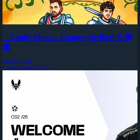
「Gentle Mates」Counter-Strikeから撤
退
2026年8月8日
Counter-Strike 2 (CS2)