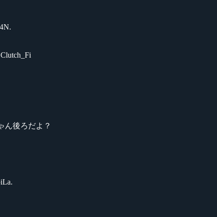
4N.
utch_Fi
お兄ちゃん後ろだよ？
La.