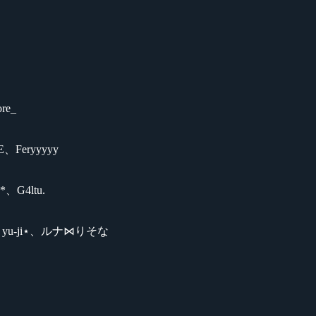
e_
Feryyyyy
4ltu.
u-ji⋆、ルナ⋈りそな