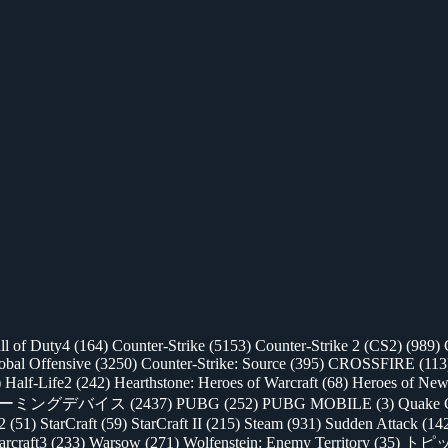
ll of Duty4
(164)
Counter-Strike
(5153)
Counter-Strike 2 (CS2)
(989)
lobal Offensive
(3250)
Counter-Strike: Source
(395)
CROSSFIRE
(113
)
Half-Life2
(242)
Hearthstone: Heroes of Warcraft
(68)
Heroes of New
ゲーミングデバイス
(2437)
PUBG
(252)
PUBG MOBILE
(3)
Quake 
 2
(51)
StarCraft
(59)
StarCraft II
(215)
Steam
(931)
Sudden Attack
(14
rcraft3
(233)
Warsow
(271)
Wolfenstein: Enemy Territory
(35)
トピ