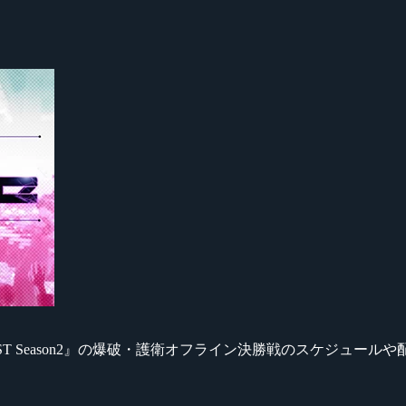
式大会『AVARST Season2』の爆破・護衛オフライン決勝戦のスケジ