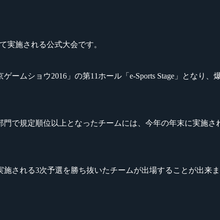
準拠して実施される公式大会です。
ショウ2016」の第11ホール「e-Sports Stage」と
で規定順位以上となったチームには、今年の年末に実施される『AVA 
に実施される3次予選を勝ち抜いたチームが出場することが出来