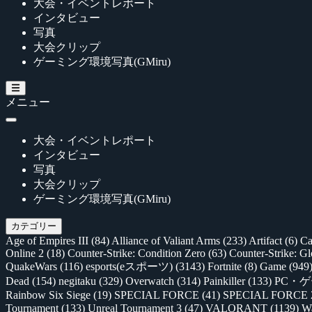
大会・イベントレポート
インタビュー
写真
大会クリップ
ゲーミング環境写真(GMiru)
メニュー
大会・イベントレポート
インタビュー
写真
大会クリップ
ゲーミング環境写真(GMiru)
カテゴリー
Age of Empires III
(84)
Alliance of Valiant Arms
(233)
Artifact
(6)
Ca
Online 2
(18)
Counter-Strike: Condition Zero
(63)
Counter-Strike: G
QuakeWars
(116)
esports(eスポーツ)
(3143)
Fortnite
(8)
Game
(949
Dead
(154)
negitaku
(329)
Overwatch
(314)
Painkiller
(133)
PC・
Rainbow Six Siege
(19)
SPECIAL FORCE
(41)
SPECIAL FORCE
Tournament
(133)
Unreal Tournament 3
(47)
VALORANT
(1139)
Wa