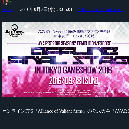
Yossy
2016年9月7日(水) 23:05:01
Alliance of Valiant Arms
オンラインFPS『Alliance of Valiant Arms』の公