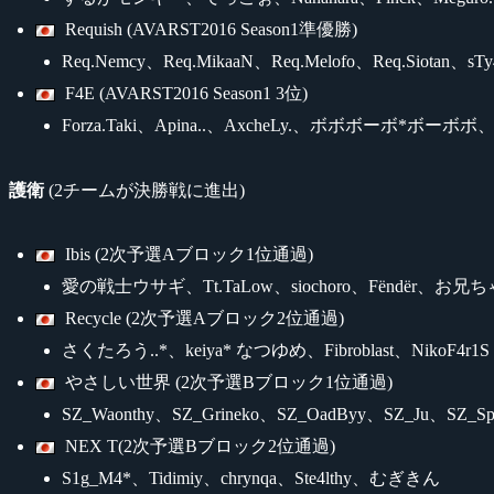
Requish (AVARST2016 Season1準優勝)
Req.Nemcy、Req.MikaaN、Req.Melofo、Req.Siotan、sTy
F4E (AVARST2016 Season1 3位)
Forza.Taki、Apina..、AxcheLy.、ボボボーボ*ボーボボ、Cl
護衛
(2チームが決勝戦に進出)
Ibis (2次予選Aブロック1位通過)
愛の戦士ウサギ、Tt.TaLow、siochoro、Fëndër、
Recycle (2次予選Aブロック2位通過)
さくたろう..*、keiya* なつゆめ、Fibroblast、NikoF4r1S
やさしい世界 (2次予選Bブロック1位通過)
SZ_Waonthy、SZ_Grineko、SZ_OadByy、SZ_Ju、SZ_Spi
NEX T(2次予選Bブロック2位通過)
S1g_M4*、Tidimiy、chrynqa、Ste4lthy、むぎきん