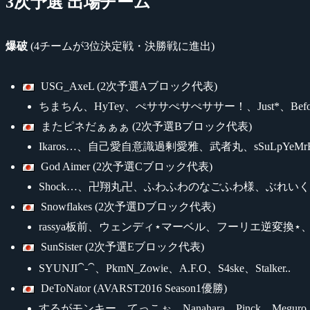
3次予選 出場チーム
爆破
(4チームが3位決定戦・決勝戦に進出)
USG_AxeL (2次予選Aブロック代表)
ちまちん、HyTey、ぺササぺサぺササー！、Just*、Befor
またピネだぁぁぁ (2次予選Bブロック代表)
Ikaros…、自己愛自意識過剰愛雅、武者丸、sSuLpYeMrE、
God Aimer (2次予選Cブロック代表)
Shock…、卍翔丸卍、ふわふわのなごふわ様、ぶれいく*、G
Snowflakes (2次予選Dブロック代表)
rassya板前、ウェンディ⋆マーベル、フーリエ逆変換⋆、y
SunSister (2次予選Eブロック代表)
SYUNJI⁀-⁀、PkmN_Zowie、A.F.O、S4ske、Stalker..
DeToNator (AVARST2016 Season1優勝)
するがモンキー、てっこぉ、Nanahara、Pinck、Meguro.