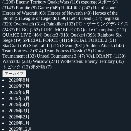
(1206)
Enemy Territory QuakeWars
(116)
esports(eスポーツ)
(3143)
Fortnite
(8)
Game
(949)
Half-Life2
(242)
Hearthstone:
Heroes of Warcraft
(68)
Heroes of Newerth
(49)
Heroes of the
Storm
(5)
League of Legends
(590)
Left 4 Dead
(154)
negitaku
(329)
Overwatch
(314)
Painkiller
(133)
PC・ゲーミングデバイス
(2437)
PUBG
(252)
PUBG MOBILE
(3)
Quake Champions
(117)
QUAKE LIVE
(464)
Quake3
(918)
Quake4
(393)
Rainbow Six
Siege
(19)
SPECIAL FORCE
(41)
SPECIAL FORCE 2
(51)
StarCraft
(59)
StarCraft II
(215)
Steam
(931)
Sudden Attack
(142)
Team Fortress 2
(614)
Team Fotress Classic
(15)
Unreal
Tournament
(133)
Unreal Tournament 3
(47)
VALORANT
(1139)
Warcraft3
(233)
Warsow
(271)
Wolfenstein: Enemy Territory
(35)
トピック
(12)
未分類
(7)
アーカイブ
2026年8月
2026年7月
2026年6月
2026年5月
2026年4月
2026年3月
2026年2月
2026年1月
2025年12月