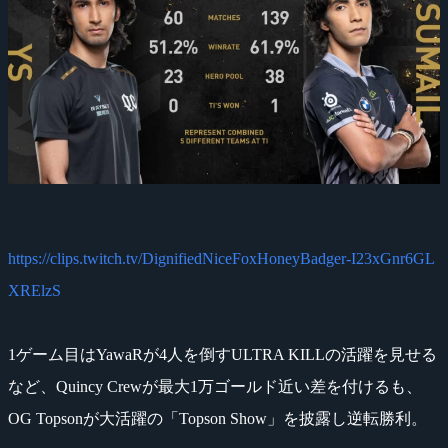
https://clips.twitch.tv/DignifiedNiceFoxHoneyBadger-I23xGnr6GL
XRElzS
1ゲーム目はYawaRが4人を倒すULTRA KILLの活躍を見せる
など、Quincy Crewが最大1万ゴールド近い差を付けるも、
OG Topsonが大活躍の「Topson Show」を披露し逆転勝利。