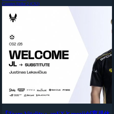
Counter-Strike 2 (CS2)
『Team Vitality』apEXとmeziiが育児休