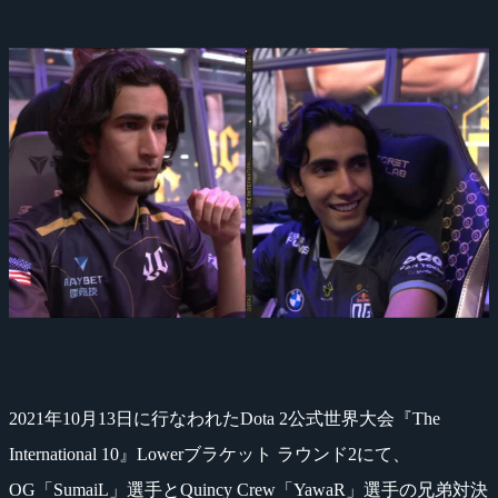
2021年10月13日に行なわれたDota 2公式世界大会『The
International 10』Lowerブラケット ラウンド2にて、
OG「SumaiL」選手とQuincy Crew「YawaR」選手の兄弟対決