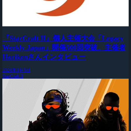
『StarCraft II』個人主催大会「Legacy
Weekly Japan」開催500回突破、主催者
Horikenさんインタビュー
2026年8月5日
StarCraft II