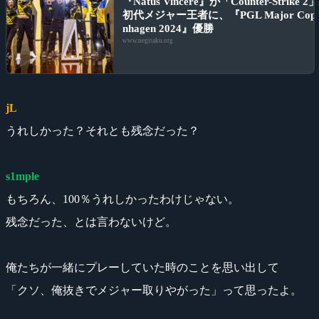
『Natus Vincere』が「Counter-Strike 2
初代メジャー王者に、『PGL Major Cop
nhagen 2024』優勝
www.negitaku.org
jL
うれしかった？それとも残念だった？
s1mple
もちろん、100％うれしかったわけじゃない。
残念だった、とは言わないけど。
俺たちが一緒にプレーしていた時のことを思い出して
「クソ、俺抜きでメジャー取りやがった」って思ったよ。