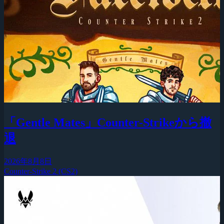
「Gentle Mates」Counter-Strikeから撤
退
2026年8月8日
Counter-Strike 2 (CS2)