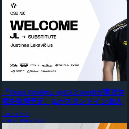
『Team Vitality』apEXとmeziiが育児休
暇を取得予定、jLがスタンドイン加入
2026年8月5日
Counter-Strike 2 (CS2)