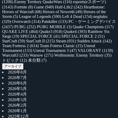
(1206)
Enemy Territory QuakeWars
(116)
esports(eスポーツ)
(3143)
Fortnite
(8)
Game
(949)
Half-Life2
(242)
Hearthstone:
Heroes of Warcraft
(68)
Heroes of Newerth
(49)
Heroes of the
Storm
(5)
League of Legends
(590)
Left 4 Dead
(154)
negitaku
(329)
Overwatch
(314)
Painkiller
(133)
PC・ゲーミングデバイス
(2437)
PUBG
(252)
PUBG MOBILE
(3)
Quake Champions
(117)
QUAKE LIVE
(464)
Quake3
(918)
Quake4
(393)
Rainbow Six
Siege
(19)
SPECIAL FORCE
(41)
SPECIAL FORCE 2
(51)
StarCraft
(59)
StarCraft II
(215)
Steam
(931)
Sudden Attack
(142)
Team Fortress 2
(614)
Team Fotress Classic
(15)
Unreal
Tournament
(133)
Unreal Tournament 3
(47)
VALORANT
(1139)
Warcraft3
(233)
Warsow
(271)
Wolfenstein: Enemy Territory
(35)
トピック
(12)
未分類
(7)
アーカイブ
2026年8月
2026年7月
2026年6月
2026年5月
2026年4月
2026年3月
2026年2月
2026年1月
2025年12月