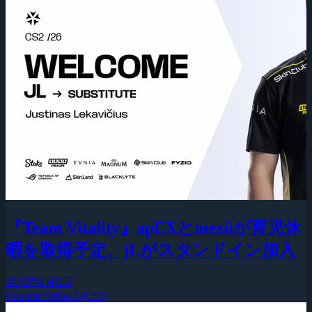
『Team Vitality』apEXとmeziiが育児休
暇を取得予定、jLがスタンドイン加入
2026年8月5日
Counter-Strike 2 (CS2)