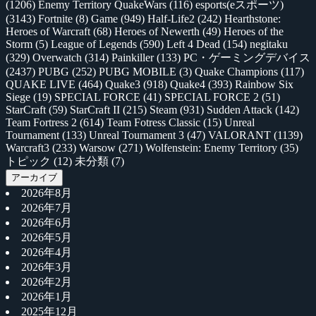
(1206)
Enemy Territory QuakeWars
(116)
esports(eスポーツ)
(3143)
Fortnite
(8)
Game
(949)
Half-Life2
(242)
Hearthstone:
Heroes of Warcraft
(68)
Heroes of Newerth
(49)
Heroes of the
Storm
(5)
League of Legends
(590)
Left 4 Dead
(154)
negitaku
(329)
Overwatch
(314)
Painkiller
(133)
PC・ゲーミングデバイス
(2437)
PUBG
(252)
PUBG MOBILE
(3)
Quake Champions
(117)
QUAKE LIVE
(464)
Quake3
(918)
Quake4
(393)
Rainbow Six
Siege
(19)
SPECIAL FORCE
(41)
SPECIAL FORCE 2
(51)
StarCraft
(59)
StarCraft II
(215)
Steam
(931)
Sudden Attack
(142)
Team Fortress 2
(614)
Team Fotress Classic
(15)
Unreal
Tournament
(133)
Unreal Tournament 3
(47)
VALORANT
(1139)
Warcraft3
(233)
Warsow
(271)
Wolfenstein: Enemy Territory
(35)
トピック
(12)
未分類
(7)
アーカイブ
2026年8月
2026年7月
2026年6月
2026年5月
2026年4月
2026年3月
2026年2月
2026年1月
2025年12月