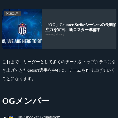
関連記事
『OG』Counter-Strikeシーンへの長期的
注力を宣言、新ロスター準備中
www.negitaku.org
これまで、リーダーとして多くのチームをトップクラスに引
き上げてきたcadiaN選手を中心に、チームを作り上げていく
ことになります。
OGメンバー
Olle “spooke” Grundström