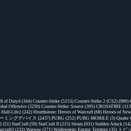
ll of Duty4
(164)
Counter-Strike
(5153)
Counter-Strike 2 (CS2)
(989)
lobal Offensive
(3250)
Counter-Strike: Source
(395)
CROSSFIRE
(113
)
Half-Life2
(242)
Hearthstone: Heroes of Warcraft
(68)
Heroes of New
ゲーミングデバイス
(2437)
PUBG
(252)
PUBG MOBILE
(3)
Quake 
 2
(51)
StarCraft
(59)
StarCraft II
(215)
Steam
(931)
Sudden Attack
(14
rcraft3
(233)
Warsow
(271)
Wolfenstein: Enemy Territory
(35)
トピ