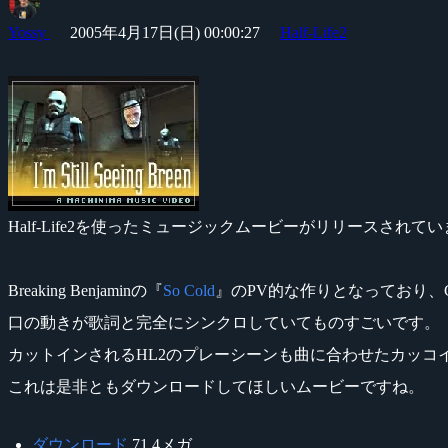
Yossy
2005年4月17日(日) 00:00:27
Half-Life2
Half-Life2を使ったミュージックムービーがリリースされて
Breaking Benjaminの『
So Cold
』のPV的な作りとなっており、
口の動きが歌詞と完全にシンクロしていてものすごいです。
カットインされるHL2のプレーシーンも曲に合わせたカッコ
これは是非ともダウンロードしてほしいムービーですね。
ダウンロード
71.4メガ