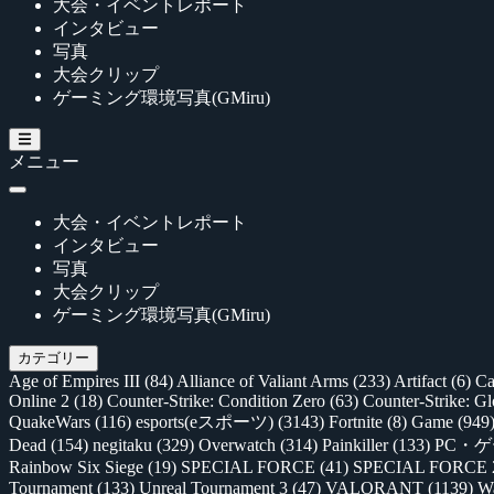
大会・イベントレポート
インタビュー
写真
大会クリップ
ゲーミング環境写真(GMiru)
メニュー
大会・イベントレポート
インタビュー
写真
大会クリップ
ゲーミング環境写真(GMiru)
カテゴリー
Age of Empires III
(84)
Alliance of Valiant Arms
(233)
Artifact
(6)
Ca
Online 2
(18)
Counter-Strike: Condition Zero
(63)
Counter-Strike: G
QuakeWars
(116)
esports(eスポーツ)
(3143)
Fortnite
(8)
Game
(949
Dead
(154)
negitaku
(329)
Overwatch
(314)
Painkiller
(133)
PC・
Rainbow Six Siege
(19)
SPECIAL FORCE
(41)
SPECIAL FORCE
Tournament
(133)
Unreal Tournament 3
(47)
VALORANT
(1139)
Wa