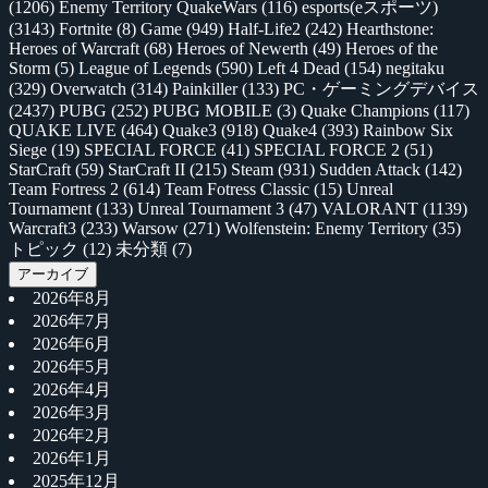
(1206)
Enemy Territory QuakeWars
(116)
esports(eスポーツ)
(3143)
Fortnite
(8)
Game
(949)
Half-Life2
(242)
Hearthstone:
Heroes of Warcraft
(68)
Heroes of Newerth
(49)
Heroes of the
Storm
(5)
League of Legends
(590)
Left 4 Dead
(154)
negitaku
(329)
Overwatch
(314)
Painkiller
(133)
PC・ゲーミングデバイス
(2437)
PUBG
(252)
PUBG MOBILE
(3)
Quake Champions
(117)
QUAKE LIVE
(464)
Quake3
(918)
Quake4
(393)
Rainbow Six
Siege
(19)
SPECIAL FORCE
(41)
SPECIAL FORCE 2
(51)
StarCraft
(59)
StarCraft II
(215)
Steam
(931)
Sudden Attack
(142)
Team Fortress 2
(614)
Team Fotress Classic
(15)
Unreal
Tournament
(133)
Unreal Tournament 3
(47)
VALORANT
(1139)
Warcraft3
(233)
Warsow
(271)
Wolfenstein: Enemy Territory
(35)
トピック
(12)
未分類
(7)
アーカイブ
2026年8月
2026年7月
2026年6月
2026年5月
2026年4月
2026年3月
2026年2月
2026年1月
2025年12月