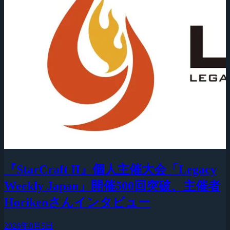
『StarCraft II』個人主催大会「Legacy
Weekly Japan」開催500回突破、主催者
Horikenさんインタビュー
2026年8月5日