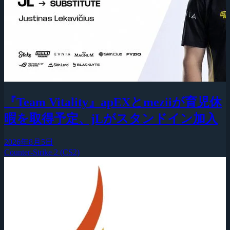
『Team Vitality』apEXとmeziiが育児休
暇を取得予定、jLがスタンドイン加入
2026年8月5日
Counter-Strike 2 (CS2)