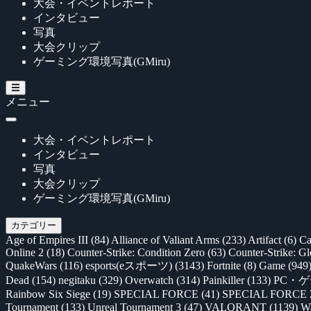
大会・イベントレポート
インタビュー
写真
大会クリップ
ゲーミング環境写真(GMiru)
メニュー
大会・イベントレポート
インタビュー
写真
大会クリップ
ゲーミング環境写真(GMiru)
カテゴリー
Age of Empires III
(84)
Alliance of Valiant Arms
(233)
Artifact
(6)
Ca
Online 2
(18)
Counter-Strike: Condition Zero
(63)
Counter-Strike: G
QuakeWars
(116)
esports(eスポーツ)
(3143)
Fortnite
(8)
Game
(949
Dead
(154)
negitaku
(329)
Overwatch
(314)
Painkiller
(133)
PC・
Rainbow Six Siege
(19)
SPECIAL FORCE
(41)
SPECIAL FORCE
Tournament
(133)
Unreal Tournament 3
(47)
VALORANT
(1139)
Wa