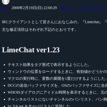
jol
2006年2月19日(日) 22:00:29
PC・ゲーミングデバイス
IRCクライアントとして皆さんにおなじみの、『Limechat』『
主な修正項目はそれぞれ下記のとおりです。
LimeChat ver1.23
テキスト効果をタグ形式で表示するようにした。
ウィンドウの位置をロードするときに、有効値かどうかの判
マクロの実行時に、変数の展開を1度だけするようにした
DCCの送信バッファサイズを、OSのバッファサイズに合
WHOISダイアログにアイドル時間を表示するときに、元
チャンネルリストにないチャンネルのバンリスト、バン例
irc.2ch.net をサーバリストに追加した。