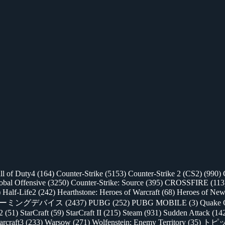
ll of Duty4
(164)
Counter-Strike
(5153)
Counter-Strike 2 (CS2)
(990)
lobal Offensive
(3250)
Counter-Strike: Source
(395)
CROSSFIRE
(113
)
Half-Life2
(242)
Hearthstone: Heroes of Warcraft
(68)
Heroes of New
ゲーミングデバイス
(2437)
PUBG
(252)
PUBG MOBILE
(3)
Quake 
 2
(51)
StarCraft
(59)
StarCraft II
(215)
Steam
(931)
Sudden Attack
(14
rcraft3
(233)
Warsow
(271)
Wolfenstein: Enemy Territory
(35)
トピ