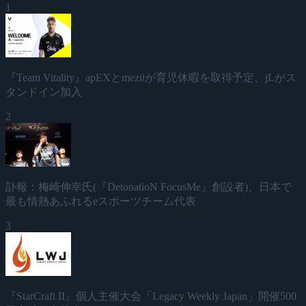
1
『Team Vitality』apEXとmeziiが育児休暇を取得予定、jLがス
タンドイン加入
2
訃報：梅崎伸幸氏(『DetonatioN FocusMe』創設者)、日本で
最も情熱あふれるeスポーツチーム代表
3
『StarCraft II』個人主催大会「Legacy Weekly Japan」開催500