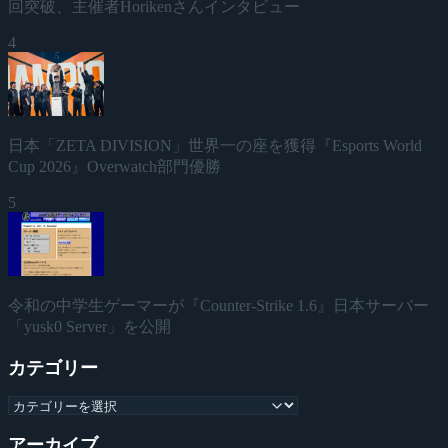
回突破、主催者Horikenさんインタビュー
4
日本「ZETA DIVISION」世界一の座を獲得『Esports World
Cup 2026』Overwatch部門優勝
5
令和の中学生ゲーマーが『Counter-Strike 1.6』日本サーバー
「yusk0 Server」を公開
カテゴリー
アーカイブ