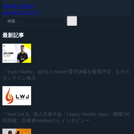
2006年3月30日
esports(eスポーツ)
最新記事
『Team Vitality』apEXとmeziiが育児休暇を取得予定、jLがス
タンドイン加入
『StarCraft II』個人主催大会「Legacy Weekly Japan」開催500
回突破、主催者Horikenさんインタビュー