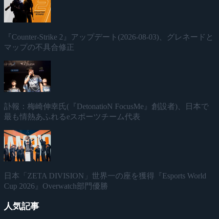
『Counter-Strike 2』アップデート(2026-08-03)、グレネードと
マップの不具合修正
訃報：梅崎伸幸氏(『DetonatioN FocusMe』創設者)、日本で
最も情熱あふれるeスポーツチーム代表
日本「ZETA DIVISION」世界一の座を獲得『Esports World
Cup 2026』Overwatch部門優勝
人気記事