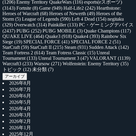
(1206)
Enemy Territory QuakeWars
(116)
esports(eスポーツ)
(3143)
Fortnite
(8)
Game
(949)
Half-Life2
(242)
Hearthstone:
Heroes of Warcraft
(68)
Heroes of Newerth
(49)
Heroes of the
Storm
(5)
League of Legends
(590)
Left 4 Dead
(154)
negitaku
(329)
Overwatch
(314)
Painkiller
(133)
PC・ゲーミングデバイス
(2437)
PUBG
(252)
PUBG MOBILE
(3)
Quake Champions
(117)
QUAKE LIVE
(464)
Quake3
(918)
Quake4
(393)
Rainbow Six
Siege
(19)
SPECIAL FORCE
(41)
SPECIAL FORCE 2
(51)
StarCraft
(59)
StarCraft II
(215)
Steam
(931)
Sudden Attack
(142)
Team Fortress 2
(614)
Team Fotress Classic
(15)
Unreal
Tournament
(133)
Unreal Tournament 3
(47)
VALORANT
(1139)
Warcraft3
(233)
Warsow
(271)
Wolfenstein: Enemy Territory
(35)
トピック
(12)
未分類
(7)
アーカイブ
2026年8月
2026年7月
2026年6月
2026年5月
2026年4月
2026年3月
2026年2月
2026年1月
2025年12月