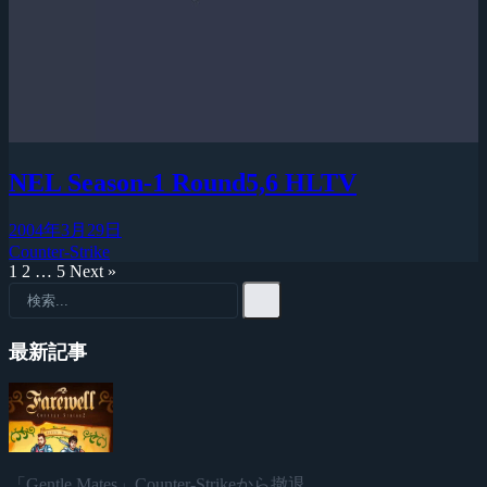
NEL Season-1 Round5,6 HLTV
2004年3月29日
Counter-Strike
1
2
…
5
Next »
最新記事
「Gentle Mates」Counter-Strikeから撤退