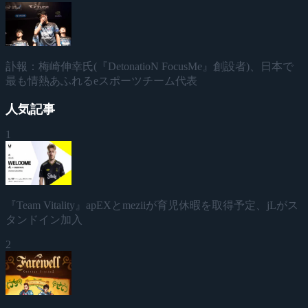
訃報：梅崎伸幸氏(『DetonatioN FocusMe』創設者)、日本で
最も情熱あふれるeスポーツチーム代表
人気記事
1
『Team Vitality』apEXとmeziiが育児休暇を取得予定、jLがス
タンドイン加入
2