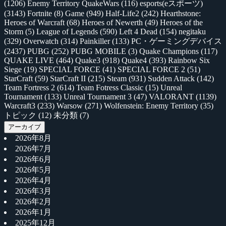
(1206)
Enemy Territory QuakeWars
(116)
esports(eスポーツ)
(3143)
Fortnite
(8)
Game
(949)
Half-Life2
(242)
Hearthstone:
Heroes of Warcraft
(68)
Heroes of Newerth
(49)
Heroes of the
Storm
(5)
League of Legends
(590)
Left 4 Dead
(154)
negitaku
(329)
Overwatch
(314)
Painkiller
(133)
PC・ゲーミングデバイス
(2437)
PUBG
(252)
PUBG MOBILE
(3)
Quake Champions
(117)
QUAKE LIVE
(464)
Quake3
(918)
Quake4
(393)
Rainbow Six
Siege
(19)
SPECIAL FORCE
(41)
SPECIAL FORCE 2
(51)
StarCraft
(59)
StarCraft II
(215)
Steam
(931)
Sudden Attack
(142)
Team Fortress 2
(614)
Team Fotress Classic
(15)
Unreal
Tournament
(133)
Unreal Tournament 3
(47)
VALORANT
(1139)
Warcraft3
(233)
Warsow
(271)
Wolfenstein: Enemy Territory
(35)
トピック
(12)
未分類
(7)
アーカイブ
2026年8月
2026年7月
2026年6月
2026年5月
2026年4月
2026年3月
2026年2月
2026年1月
2025年12月