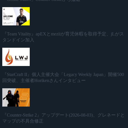
『Team Vitality』apEXとmeziiが育児休暇を取得予定、jLがス
タンドイン加入
『StarCraft II』個人主催大会「Legacy Weekly Japan」開催500
回突破、主催者Horikenさんインタビュー
『Counter-Strike 2』アップデート(2026-08-03)、グレネードと
マップの不具合修正