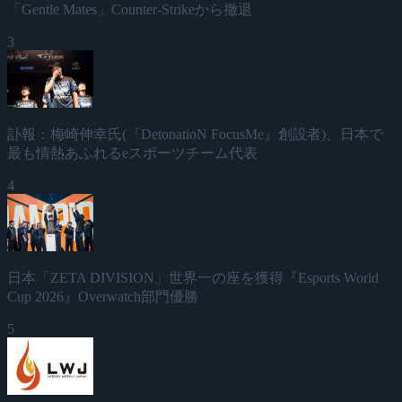
「Gentle Mates」Counter-Strikeから撤退
3
訃報：梅崎伸幸氏(『DetonatioN FocusMe』創設者)、日本で
最も情熱あふれるeスポーツチーム代表
4
日本「ZETA DIVISION」世界一の座を獲得『Esports World
Cup 2026』Overwatch部門優勝
5