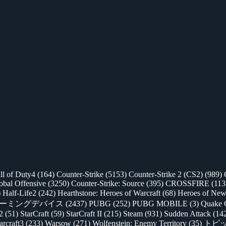
ll of Duty4
(164)
Counter-Strike
(5153)
Counter-Strike 2 (CS2)
(989)
lobal Offensive
(3250)
Counter-Strike: Source
(395)
CROSSFIRE
(113
)
Half-Life2
(242)
Hearthstone: Heroes of Warcraft
(68)
Heroes of New
ゲーミングデバイス
(2437)
PUBG
(252)
PUBG MOBILE
(3)
Quake 
 2
(51)
StarCraft
(59)
StarCraft II
(215)
Steam
(931)
Sudden Attack
(14
rcraft3
(233)
Warsow
(271)
Wolfenstein: Enemy Territory
(35)
トピ