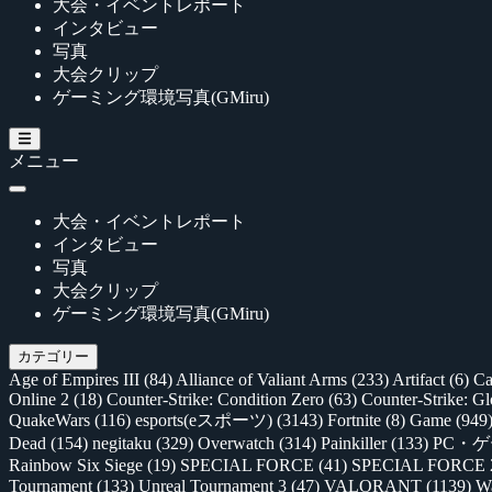
大会・イベントレポート
インタビュー
写真
大会クリップ
ゲーミング環境写真(GMiru)
メニュー
大会・イベントレポート
インタビュー
写真
大会クリップ
ゲーミング環境写真(GMiru)
カテゴリー
Age of Empires III
(84)
Alliance of Valiant Arms
(233)
Artifact
(6)
Ca
Online 2
(18)
Counter-Strike: Condition Zero
(63)
Counter-Strike: G
QuakeWars
(116)
esports(eスポーツ)
(3143)
Fortnite
(8)
Game
(949
Dead
(154)
negitaku
(329)
Overwatch
(314)
Painkiller
(133)
PC・
Rainbow Six Siege
(19)
SPECIAL FORCE
(41)
SPECIAL FORCE
Tournament
(133)
Unreal Tournament 3
(47)
VALORANT
(1139)
Wa