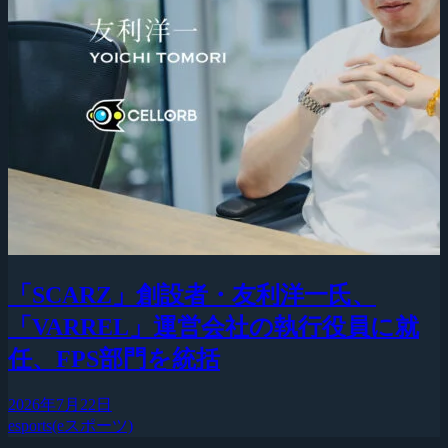
「SCARZ」創設者・友利洋一氏、
「VARREL」運営会社の執行役員に就
任、FPS部門を統括
2026年7月22日
esports(eスポーツ)