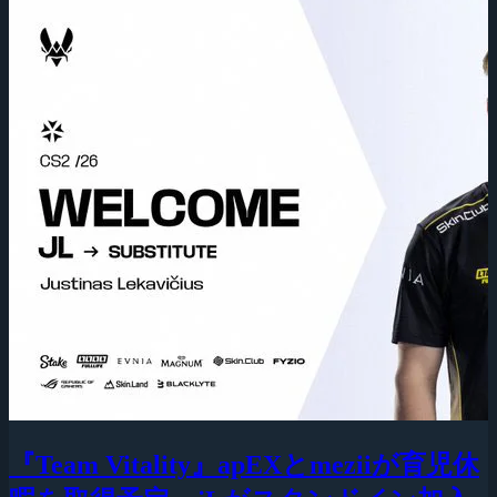
『Team Vitality』apEXとmeziiが育児休