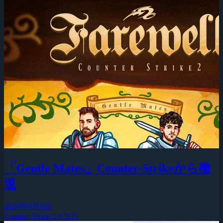
「Gentle Mates」Counter-Strikeから撤
退
2026年8月8日
Counter-Strike 2 (CS2)