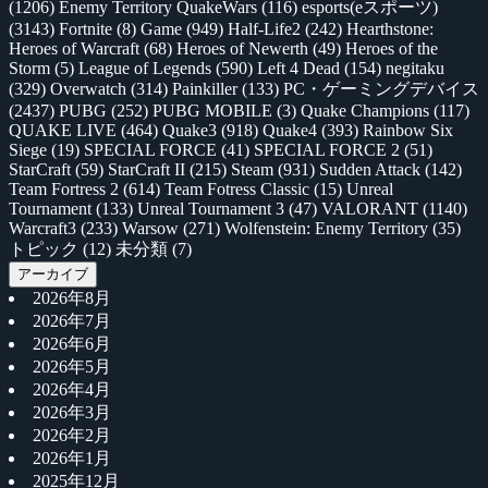
(1206)
Enemy Territory QuakeWars
(116)
esports(eスポーツ)
(3143)
Fortnite
(8)
Game
(949)
Half-Life2
(242)
Hearthstone:
Heroes of Warcraft
(68)
Heroes of Newerth
(49)
Heroes of the
Storm
(5)
League of Legends
(590)
Left 4 Dead
(154)
negitaku
(329)
Overwatch
(314)
Painkiller
(133)
PC・ゲーミングデバイス
(2437)
PUBG
(252)
PUBG MOBILE
(3)
Quake Champions
(117)
QUAKE LIVE
(464)
Quake3
(918)
Quake4
(393)
Rainbow Six
Siege
(19)
SPECIAL FORCE
(41)
SPECIAL FORCE 2
(51)
StarCraft
(59)
StarCraft II
(215)
Steam
(931)
Sudden Attack
(142)
Team Fortress 2
(614)
Team Fotress Classic
(15)
Unreal
Tournament
(133)
Unreal Tournament 3
(47)
VALORANT
(1140)
Warcraft3
(233)
Warsow
(271)
Wolfenstein: Enemy Territory
(35)
トピック
(12)
未分類
(7)
アーカイブ
2026年8月
2026年7月
2026年6月
2026年5月
2026年4月
2026年3月
2026年2月
2026年1月
2025年12月