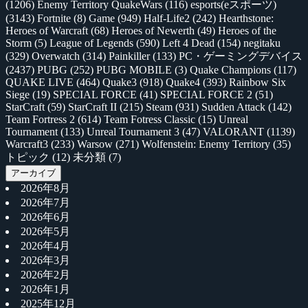
(1206)
Enemy Territory QuakeWars
(116)
esports(eスポーツ)
(3143)
Fortnite
(8)
Game
(949)
Half-Life2
(242)
Hearthstone:
Heroes of Warcraft
(68)
Heroes of Newerth
(49)
Heroes of the
Storm
(5)
League of Legends
(590)
Left 4 Dead
(154)
negitaku
(329)
Overwatch
(314)
Painkiller
(133)
PC・ゲーミングデバイス
(2437)
PUBG
(252)
PUBG MOBILE
(3)
Quake Champions
(117)
QUAKE LIVE
(464)
Quake3
(918)
Quake4
(393)
Rainbow Six
Siege
(19)
SPECIAL FORCE
(41)
SPECIAL FORCE 2
(51)
StarCraft
(59)
StarCraft II
(215)
Steam
(931)
Sudden Attack
(142)
Team Fortress 2
(614)
Team Fotress Classic
(15)
Unreal
Tournament
(133)
Unreal Tournament 3
(47)
VALORANT
(1139)
Warcraft3
(233)
Warsow
(271)
Wolfenstein: Enemy Territory
(35)
トピック
(12)
未分類
(7)
アーカイブ
2026年8月
2026年7月
2026年6月
2026年5月
2026年4月
2026年3月
2026年2月
2026年1月
2025年12月