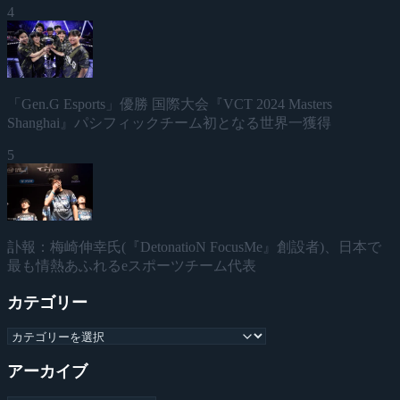
4
「Gen.G Esports」優勝 国際大会『VCT 2024 Masters
Shanghai』パシフィックチーム初となる世界一獲得
5
訃報：梅崎伸幸氏(『DetonatioN FocusMe』創設者)、日本で
最も情熱あふれるeスポーツチーム代表
カテゴリー
アーカイブ