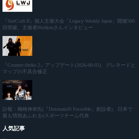
『StarCraft II』個人主催大会「Legacy Weekly Japan」開催500
回突破、主催者Horikenさんインタビュー
『Counter-Strike 2』アップデート(2026-08-03)、グレネードと
マップの不具合修正
訃報：梅崎伸幸氏(『DetonatioN FocusMe』創設者)、日本で
最も情熱あふれるeスポーツチーム代表
人気記事