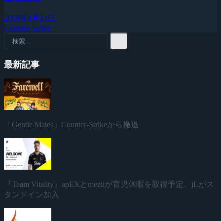
2009年1月24日
Counter-Strike
最新記事
「Gentle Mates」Counter-Strikeから撤退
『Team Vitality』apEXとmeziiが育児休暇を取得予定、jLがス
タンドイン加入