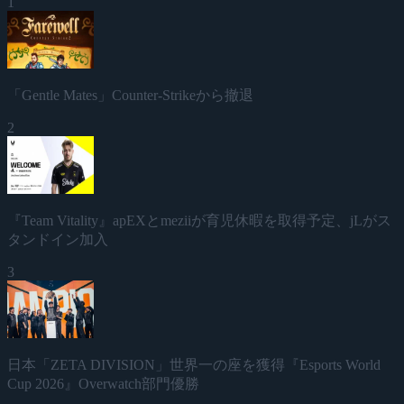
1
「Gentle Mates」Counter-Strikeから撤退
2
『Team Vitality』apEXとmeziiが育児休暇を取得予定、jLがス
タンドイン加入
3
日本「ZETA DIVISION」世界一の座を獲得『Esports World
Cup 2026』Overwatch部門優勝