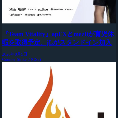
『Team Vitality』apEXとmeziiが育児休
暇を取得予定、jLがスタンドイン加入
2026年8月5日
Counter-Strike 2 (CS2)