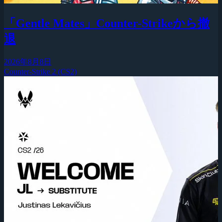
「Gentle Mates」Counter-Strikeから撤
退
2026年8月8日
Counter-Strike 2 (CS2)