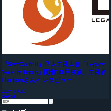
『StarCraft II』個人主催大会「Legacy
Weekly Japan」開催500回突破、主催者
Horikenさんインタビュー
2026年8月5日
StarCraft II