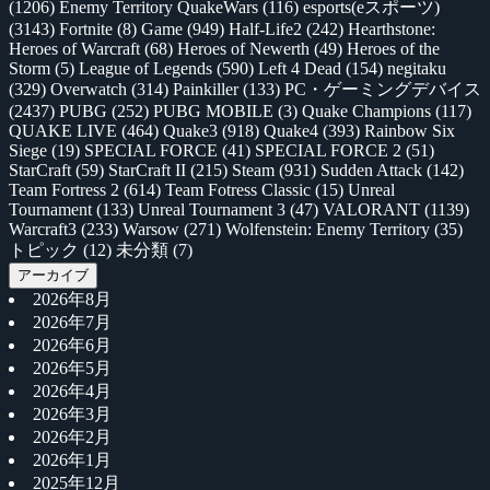
(1206)
Enemy Territory QuakeWars
(116)
esports(eスポーツ)
(3143)
Fortnite
(8)
Game
(949)
Half-Life2
(242)
Hearthstone:
Heroes of Warcraft
(68)
Heroes of Newerth
(49)
Heroes of the
Storm
(5)
League of Legends
(590)
Left 4 Dead
(154)
negitaku
(329)
Overwatch
(314)
Painkiller
(133)
PC・ゲーミングデバイス
(2437)
PUBG
(252)
PUBG MOBILE
(3)
Quake Champions
(117)
QUAKE LIVE
(464)
Quake3
(918)
Quake4
(393)
Rainbow Six
Siege
(19)
SPECIAL FORCE
(41)
SPECIAL FORCE 2
(51)
StarCraft
(59)
StarCraft II
(215)
Steam
(931)
Sudden Attack
(142)
Team Fortress 2
(614)
Team Fotress Classic
(15)
Unreal
Tournament
(133)
Unreal Tournament 3
(47)
VALORANT
(1139)
Warcraft3
(233)
Warsow
(271)
Wolfenstein: Enemy Territory
(35)
トピック
(12)
未分類
(7)
アーカイブ
2026年8月
2026年7月
2026年6月
2026年5月
2026年4月
2026年3月
2026年2月
2026年1月
2025年12月