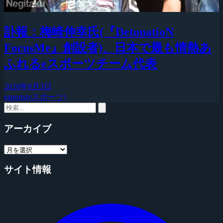
訃報：梅崎伸幸氏(『DetonatioN
FocusMe』創設者)、日本で最も情熱あ
ふれるeスポーツチーム代表
2026年8月3日
esports(eスポーツ)
アーカイブ
サイト情報