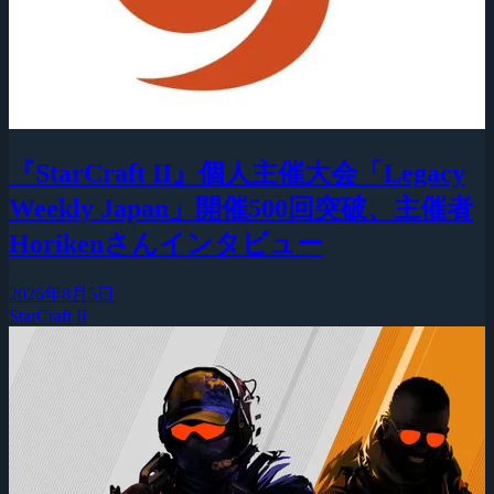
『StarCraft II』個人主催大会「Legacy
Weekly Japan」開催500回突破、主催者
Horikenさんインタビュー
2026年8月5日
StarCraft II