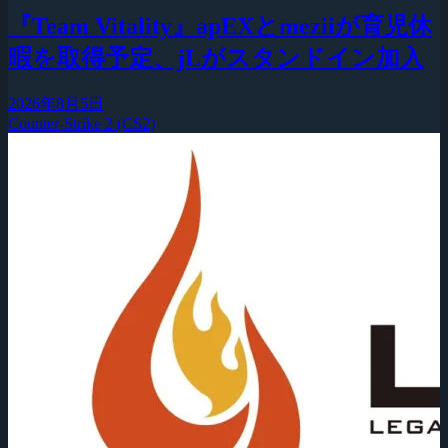
『Team Vitality』apEXとmeziiが育児休
暇を取得予定、jLがスタンドイン加入
2026年8月5日
Counter-Strike 2 (CS2)