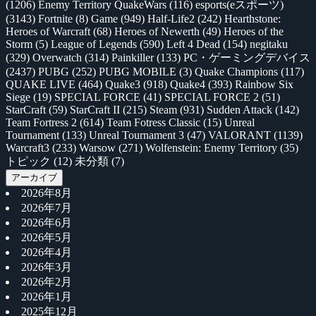
(1206)
Enemy Territory QuakeWars
(116)
esports(eスポーツ)
(3143)
Fortnite
(8)
Game
(949)
Half-Life2
(242)
Hearthstone:
Heroes of Warcraft
(68)
Heroes of Newerth
(49)
Heroes of the
Storm
(5)
League of Legends
(590)
Left 4 Dead
(154)
negitaku
(329)
Overwatch
(314)
Painkiller
(133)
PC・ゲーミングデバイス
(2437)
PUBG
(252)
PUBG MOBILE
(3)
Quake Champions
(117)
QUAKE LIVE
(464)
Quake3
(918)
Quake4
(393)
Rainbow Six
Siege
(19)
SPECIAL FORCE
(41)
SPECIAL FORCE 2
(51)
StarCraft
(59)
StarCraft II
(215)
Steam
(931)
Sudden Attack
(142)
Team Fortress 2
(614)
Team Fotress Classic
(15)
Unreal
Tournament
(133)
Unreal Tournament 3
(47)
VALORANT
(1139)
Warcraft3
(233)
Warsow
(271)
Wolfenstein: Enemy Territory
(35)
トピック
(12)
未分類
(7)
アーカイブ
2026年8月
2026年7月
2026年6月
2026年5月
2026年4月
2026年3月
2026年2月
2026年1月
2025年12月