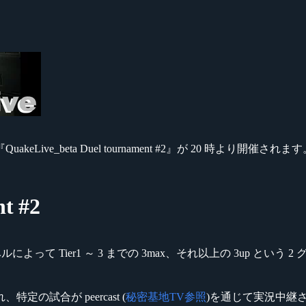
QuakeLive_beta Duel tournament #2』が 20 時より開催されま
t #2
ive のスキルレベルによって Tier1 ～ 3 までの 3max、それ以上の 3up
われ、特定の試合が peercast (
秘密基地TV参照
)を通じて実況中継