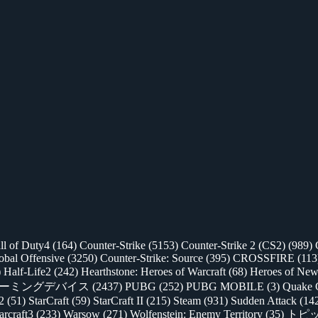
ll of Duty4
(164)
Counter-Strike
(5153)
Counter-Strike 2 (CS2)
(989)
lobal Offensive
(3250)
Counter-Strike: Source
(395)
CROSSFIRE
(113
)
Half-Life2
(242)
Hearthstone: Heroes of Warcraft
(68)
Heroes of New
ゲーミングデバイス
(2437)
PUBG
(252)
PUBG MOBILE
(3)
Quake 
 2
(51)
StarCraft
(59)
StarCraft II
(215)
Steam
(931)
Sudden Attack
(14
rcraft3
(233)
Warsow
(271)
Wolfenstein: Enemy Territory
(35)
トピ