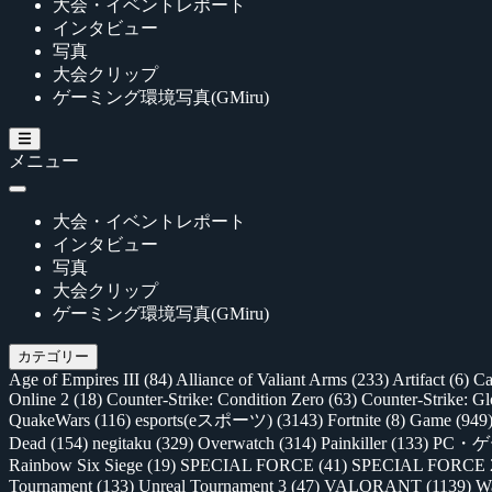
大会・イベントレポート
インタビュー
写真
大会クリップ
ゲーミング環境写真(GMiru)
メニュー
大会・イベントレポート
インタビュー
写真
大会クリップ
ゲーミング環境写真(GMiru)
カテゴリー
Age of Empires III
(84)
Alliance of Valiant Arms
(233)
Artifact
(6)
Ca
Online 2
(18)
Counter-Strike: Condition Zero
(63)
Counter-Strike: G
QuakeWars
(116)
esports(eスポーツ)
(3143)
Fortnite
(8)
Game
(949
Dead
(154)
negitaku
(329)
Overwatch
(314)
Painkiller
(133)
PC・
Rainbow Six Siege
(19)
SPECIAL FORCE
(41)
SPECIAL FORCE
Tournament
(133)
Unreal Tournament 3
(47)
VALORANT
(1139)
Wa