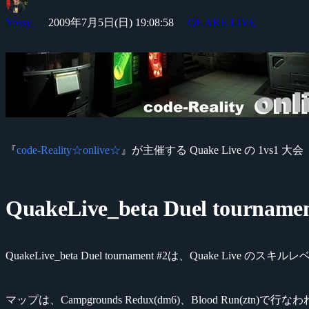
Yossy
2009年7月5日(日) 19:08:58
QUAKE LIVE
『
code-Reality☆onlive☆
』が主催する Quake Live の 1vs1 大会『
QuakeLive_beta Duel tournamen
QuakeLive_beta Duel tournament #2は、Quake L
マップは、Campgrounds Redux(dm6)、Blood Run(ztn)で行な