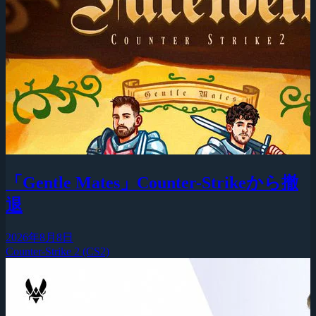
「Gentle Mates」Counter-Strikeから撤
退
2026年8月8日
Counter-Strike 2 (CS2)