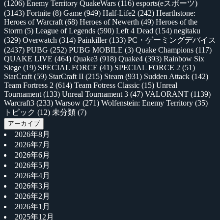
(1206)
Enemy Territory QuakeWars
(116)
esports(eスポーツ)
(3143)
Fortnite
(8)
Game
(949)
Half-Life2
(242)
Hearthstone:
Heroes of Warcraft
(68)
Heroes of Newerth
(49)
Heroes of the
Storm
(5)
League of Legends
(590)
Left 4 Dead
(154)
negitaku
(329)
Overwatch
(314)
Painkiller
(133)
PC・ゲーミングデバイス
(2437)
PUBG
(252)
PUBG MOBILE
(3)
Quake Champions
(117)
QUAKE LIVE
(464)
Quake3
(918)
Quake4
(393)
Rainbow Six
Siege
(19)
SPECIAL FORCE
(41)
SPECIAL FORCE 2
(51)
StarCraft
(59)
StarCraft II
(215)
Steam
(931)
Sudden Attack
(142)
Team Fortress 2
(614)
Team Fotress Classic
(15)
Unreal
Tournament
(133)
Unreal Tournament 3
(47)
VALORANT
(1139)
Warcraft3
(233)
Warsow
(271)
Wolfenstein: Enemy Territory
(35)
トピック
(12)
未分類
(7)
アーカイブ
2026年8月
2026年7月
2026年6月
2026年5月
2026年4月
2026年3月
2026年2月
2026年1月
2025年12月