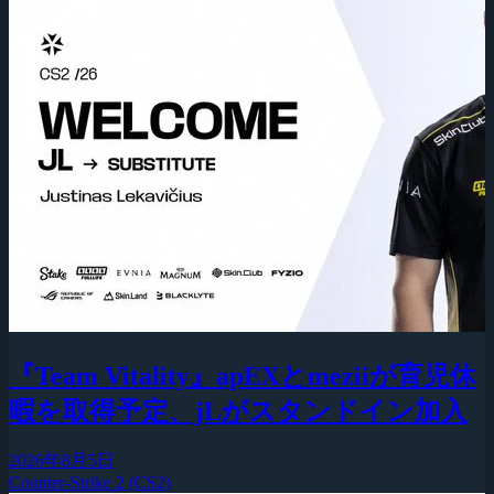
『Team Vitality』apEXとmeziiが育児休
暇を取得予定、jLがスタンドイン加入
2026年8月5日
Counter-Strike 2 (CS2)