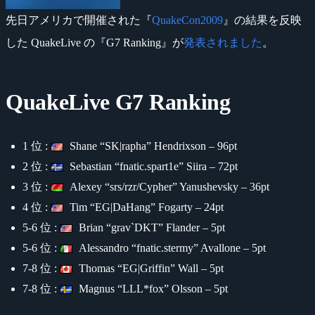
先日アメリカで開催された『
QuakeCon2009
』の結果を反映
した QuakeLive の『G7 Ranking』が
発表されました
。
QuakeLive G7 Ranking
1 位 :
Shane “SK|rapha” Hendrixson – 96pt
2 位 :
Sebastian “fnatic.spart1e” Siira – 72pt
3 位 :
Alexey “srs/rzr/Cypher” Yanushevsky – 36pt
4 位 :
Tim “EG|DaHang” Fogarty – 24pt
5-6 位 :
Brian “grav`DKT” Flander – 5pt
5-6 位 :
Alessandro “fnatic.stermy” Avallone – 5pt
7-8 位 :
Thomas “EG|Griffin” Wall – 5pt
7-8 位 :
Magnus “LLL*fox” Olsson – 5pt