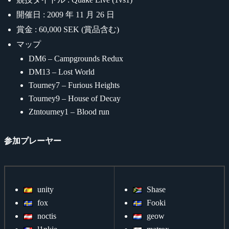
開催日 : 2009 年 11 月 26 日
賞金 : 60,000 SEK (賞品含む)
マップ
DM6 – Campgrounds Redux
DM13 – Lost World
Tourney7 – Furious Heights
Tourney9 – House of Decay
Ztntourney1 – Blood run
参加プレーヤー
unity
Shase
fox
Fooki
noctis
geow