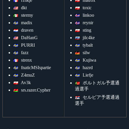
l1nkje
matrox
dkt
toxic
stermy
linkoo
madix
reynir
draven
sting
DaHanG
jilc4ke
PURRI
tybalt
fazz
silw
strenx
Kujiwa
fnaticMSIspartie
hazrd
Z4muZ
Liefje
Av3k
ポルトガル予選通
過選手
srs.razer.Cypher
セルビア予選通過
選手