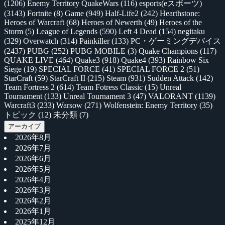
(1206)
Enemy Territory QuakeWars
(116)
esports(eスポーツ)
(3143)
Fortnite
(8)
Game
(949)
Half-Life2
(242)
Hearthstone:
Heroes of Warcraft
(68)
Heroes of Newerth
(49)
Heroes of the
Storm
(5)
League of Legends
(590)
Left 4 Dead
(154)
negitaku
(329)
Overwatch
(314)
Painkiller
(133)
PC・ゲーミングデバイス
(2437)
PUBG
(252)
PUBG MOBILE
(3)
Quake Champions
(117)
QUAKE LIVE
(464)
Quake3
(918)
Quake4
(393)
Rainbow Six
Siege
(19)
SPECIAL FORCE
(41)
SPECIAL FORCE 2
(51)
StarCraft
(59)
StarCraft II
(215)
Steam
(931)
Sudden Attack
(142)
Team Fortress 2
(614)
Team Fotress Classic
(15)
Unreal
Tournament
(133)
Unreal Tournament 3
(47)
VALORANT
(1139)
Warcraft3
(233)
Warsow
(271)
Wolfenstein: Enemy Territory
(35)
トピック
(12)
未分類
(7)
アーカイブ
2026年8月
2026年7月
2026年6月
2026年5月
2026年4月
2026年3月
2026年2月
2026年1月
2025年12月