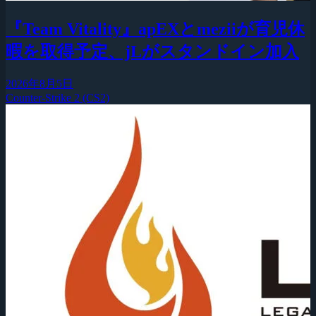
『Team Vitality』apEXとmeziiが育児休
暇を取得予定、jLがスタンドイン加入
2026年8月5日
Counter-Strike 2 (CS2)