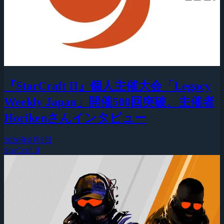
『StarCraft II』個人主催大会「Legacy
Weekly Japan」開催500回突破、主催者
Horikenさんインタビュー
2026年8月5日
StarCraft II