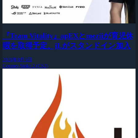
『Team Vitality』apEXとmeziiが育児休
暇を取得予定、jLがスタンドイン加入
2026年8月5日
Counter-Strike 2 (CS2)