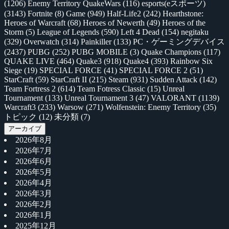
(1206)
Enemy Territory QuakeWars
(116)
esports(eスポーツ)
(3143)
Fortnite
(8)
Game
(949)
Half-Life2
(242)
Hearthstone:
Heroes of Warcraft
(68)
Heroes of Newerth
(49)
Heroes of the
Storm
(5)
League of Legends
(590)
Left 4 Dead
(154)
negitaku
(329)
Overwatch
(314)
Painkiller
(133)
PC・ゲーミングデバイス
(2437)
PUBG
(252)
PUBG MOBILE
(3)
Quake Champions
(117)
QUAKE LIVE
(464)
Quake3
(918)
Quake4
(393)
Rainbow Six
Siege
(19)
SPECIAL FORCE
(41)
SPECIAL FORCE 2
(51)
StarCraft
(59)
StarCraft II
(215)
Steam
(931)
Sudden Attack
(142)
Team Fortress 2
(614)
Team Fotress Classic
(15)
Unreal
Tournament
(133)
Unreal Tournament 3
(47)
VALORANT
(1139)
Warcraft3
(233)
Warsow
(271)
Wolfenstein: Enemy Territory
(35)
トピック
(12)
未分類
(7)
アーカイブ
2026年8月
2026年7月
2026年6月
2026年5月
2026年4月
2026年3月
2026年2月
2026年1月
2025年12月