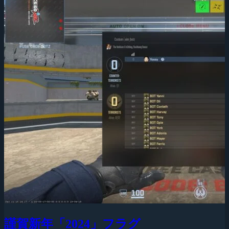
謹賀新年「2024」フラグ