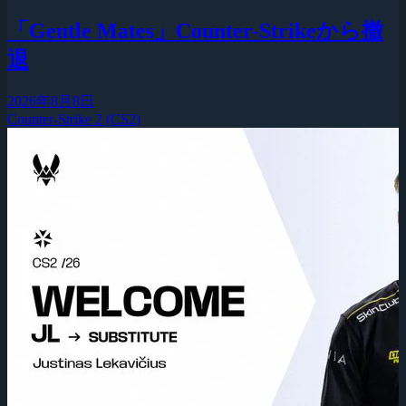
「Gentle Mates」Counter-Strikeから撤
退
2026年8月8日
Counter-Strike 2 (CS2)