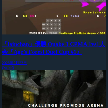
「lainchan」優勝 Quake 3 CPMA 1vs1大
会『Age’s Forest Duel Cup #1』
2026年2月23日
Quake3