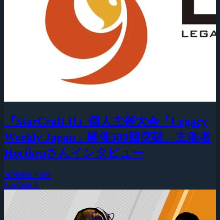
『StarCraft II』個人主催大会「Legacy
Weekly Japan」開催500回突破、主催者
Horikenさんインタビュー
2026年8月5日
StarCraft II