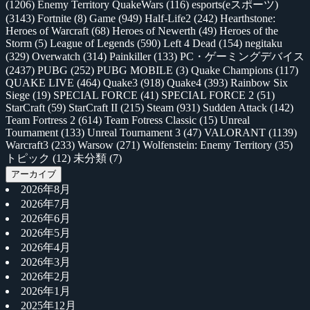
(1206)
Enemy Territory QuakeWars
(116)
esports(eスポーツ)
(3143)
Fortnite
(8)
Game
(949)
Half-Life2
(242)
Hearthstone:
Heroes of Warcraft
(68)
Heroes of Newerth
(49)
Heroes of the
Storm
(5)
League of Legends
(590)
Left 4 Dead
(154)
negitaku
(329)
Overwatch
(314)
Painkiller
(133)
PC・ゲーミングデバイス
(2437)
PUBG
(252)
PUBG MOBILE
(3)
Quake Champions
(117)
QUAKE LIVE
(464)
Quake3
(918)
Quake4
(393)
Rainbow Six
Siege
(19)
SPECIAL FORCE
(41)
SPECIAL FORCE 2
(51)
StarCraft
(59)
StarCraft II
(215)
Steam
(931)
Sudden Attack
(142)
Team Fortress 2
(614)
Team Fotress Classic
(15)
Unreal
Tournament
(133)
Unreal Tournament 3
(47)
VALORANT
(1139)
Warcraft3
(233)
Warsow
(271)
Wolfenstein: Enemy Territory
(35)
トピック
(12)
未分類
(7)
アーカイブ
2026年8月
2026年7月
2026年6月
2026年5月
2026年4月
2026年3月
2026年2月
2026年1月
2025年12月