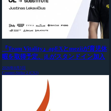
『Team Vitality』apEXとmeziiが育児休
暇を取得予定、jLがスタンドイン加入
2026年8月5日
Counter-Strike 2 (CS2)