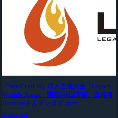
『StarCraft II』個人主催大会「Legacy
Weekly Japan」開催500回突破、主催者
Horikenさんインタビュー
2026年8月5日