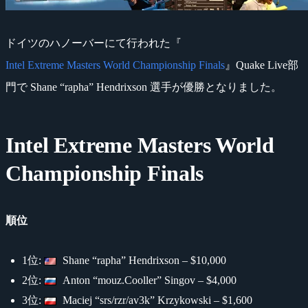
ドイツのハノーバーにて行われた『
Intel Extreme Masters World Championship Finals
』Quake Live部
門で Shane “rapha” Hendrixson 選手が優勝となりました。
Intel Extreme Masters World
Championship Finals
順位
1位:
Shane “rapha” Hendrixson – $10,000
2位:
Anton “mouz.Cooller” Singov – $4,000
3位:
Maciej “srs/rzr/av3k” Krzykowski – $1,600