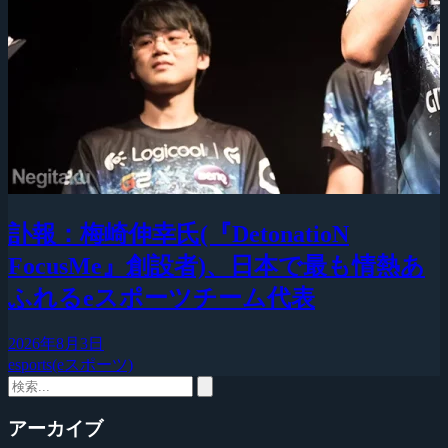
訃報：梅崎伸幸氏(『DetonatioN
FocusMe』創設者)、日本で最も情熱あ
ふれるeスポーツチーム代表
2026年8月3日
esports(eスポーツ)
アーカイブ