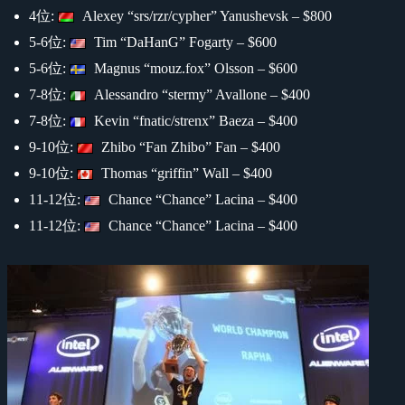
4位:
Alexey “srs/rzr/cypher” Yanushevsk – $800
5-6位:
Tim “DaHanG” Fogarty – $600
5-6位:
Magnus “mouz.fox” Olsson – $600
7-8位:
Alessandro “stermy” Avallone – $400
7-8位:
Kevin “fnatic/strenx” Baeza – $400
9-10位:
Zhibo “Fan Zhibo” Fan – $400
9-10位:
Thomas “griffin” Wall – $400
11-12位:
Chance “Chance” Lacina – $400
11-12位:
Chance “Chance” Lacina – $400