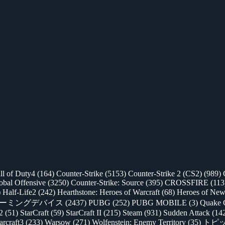
ll of Duty4
(164)
Counter-Strike
(5153)
Counter-Strike 2 (CS2)
(989)
lobal Offensive
(3250)
Counter-Strike: Source
(395)
CROSSFIRE
(113
)
Half-Life2
(242)
Hearthstone: Heroes of Warcraft
(68)
Heroes of New
ゲーミングデバイス
(2437)
PUBG
(252)
PUBG MOBILE
(3)
Quake 
 2
(51)
StarCraft
(59)
StarCraft II
(215)
Steam
(931)
Sudden Attack
(14
rcraft3
(233)
Warsow
(271)
Wolfenstein: Enemy Territory
(35)
トピ