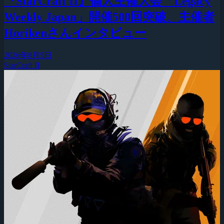
『StarCraft II』個人主催大会「Legacy
Weekly Japan」開催500回突破、主催者
Horikenさんインタビュー
2026年8月5日
StarCraft II