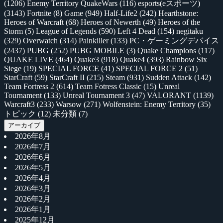
(1206)
Enemy Territory QuakeWars
(116)
esports(eスポーツ)
(3143)
Fortnite
(8)
Game
(949)
Half-Life2
(242)
Hearthstone:
Heroes of Warcraft
(68)
Heroes of Newerth
(49)
Heroes of the
Storm
(5)
League of Legends
(590)
Left 4 Dead
(154)
negitaku
(329)
Overwatch
(314)
Painkiller
(133)
PC・ゲーミングデバイス
(2437)
PUBG
(252)
PUBG MOBILE
(3)
Quake Champions
(117)
QUAKE LIVE
(464)
Quake3
(918)
Quake4
(393)
Rainbow Six
Siege
(19)
SPECIAL FORCE
(41)
SPECIAL FORCE 2
(51)
StarCraft
(59)
StarCraft II
(215)
Steam
(931)
Sudden Attack
(142)
Team Fortress 2
(614)
Team Fotress Classic
(15)
Unreal
Tournament
(133)
Unreal Tournament 3
(47)
VALORANT
(1139)
Warcraft3
(233)
Warsow
(271)
Wolfenstein: Enemy Territory
(35)
トピック
(12)
未分類
(7)
アーカイブ
2026年8月
2026年7月
2026年6月
2026年5月
2026年4月
2026年3月
2026年2月
2026年1月
2025年12月