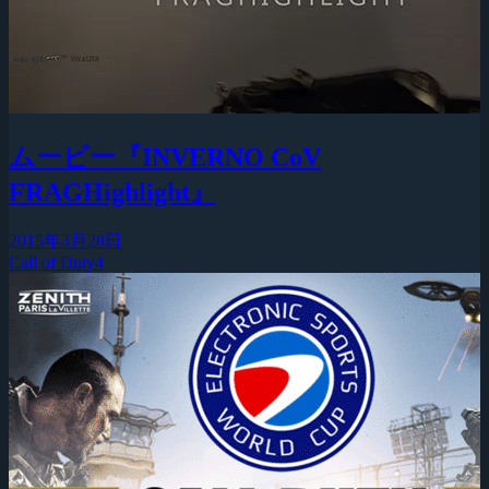
ムービー『INVERNO CoV
FRAGHighlight』
2015年3月28日
Call of Duty4