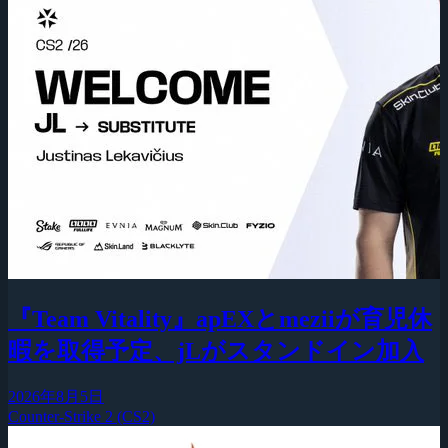
『Team Vitality』apEXとmeziiが育児休
暇を取得予定、jLがスタンドイン加入
2026年8月5日
Counter-Strike 2 (CS2)