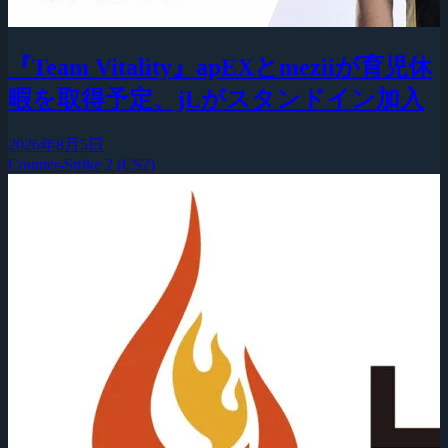
『Team Vitality』apEXとmeziiが育児休
暇を取得予定、jLがスタンドイン加入
2026年8月5日
Counter-Strike 2 (CS2)