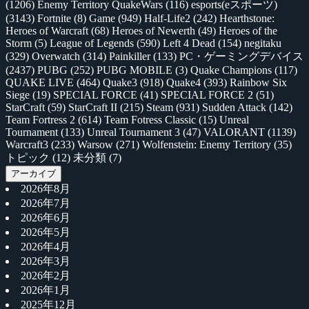
(1206)
Enemy Territory QuakeWars
(116)
esports(eスポーツ)
(3143)
Fortnite
(8)
Game
(949)
Half-Life2
(242)
Hearthstone:
Heroes of Warcraft
(68)
Heroes of Newerth
(49)
Heroes of the
Storm
(5)
League of Legends
(590)
Left 4 Dead
(154)
negitaku
(329)
Overwatch
(314)
Painkiller
(133)
PC・ゲーミングデバイス
(2437)
PUBG
(252)
PUBG MOBILE
(3)
Quake Champions
(117)
QUAKE LIVE
(464)
Quake3
(918)
Quake4
(393)
Rainbow Six
Siege
(19)
SPECIAL FORCE
(41)
SPECIAL FORCE 2
(51)
StarCraft
(59)
StarCraft II
(215)
Steam
(931)
Sudden Attack
(142)
Team Fortress 2
(614)
Team Fotress Classic
(15)
Unreal
Tournament
(133)
Unreal Tournament 3
(47)
VALORANT
(1139)
Warcraft3
(233)
Warsow
(271)
Wolfenstein: Enemy Territory
(35)
トピック
(12)
未分類
(7)
アーカイブ
2026年8月
2026年7月
2026年6月
2026年5月
2026年4月
2026年3月
2026年2月
2026年1月
2025年12月