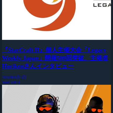
『StarCraft II』個人主催大会「Legacy
Weekly Japan」開催500回突破、主催者
Horikenさんインタビュー
2026年8月5日
StarCraft II