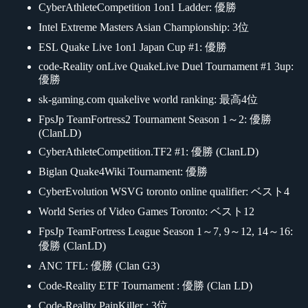
CyberAthleteCompetition 1on1 Ladder: 優勝
Intel Extreme Masters Asian Championship: 3位
ESL Quake Live 1on1 Japan Cup #1: 優勝
code-Reality onLive QuakeLive Duel Tournament #1 3up:
優勝
sk-gaming.com quakelive world ranking: 最高4位
FpsJp TeamFortress2 Tournament Season 1～2: 優勝
(ClanLD)
CyberAthleteCompetition.TF2 #1: 優勝 (ClanLD)
Biglan Quake4Wiki Tournament: 優勝
CyberEvolution WSVG toronto online qualifier: ベスト4
World Series of Video Games Toronto: ベスト12
FpsJp TeamFortress League Season 1～7, 9～12, 14～16:
優勝 (ClanLD)
ANC TFL: 優勝 (Clan G3)
Code-Reality ETF Tournament : 優勝 (Clan LD)
Code-Reality PainKiller : 3位