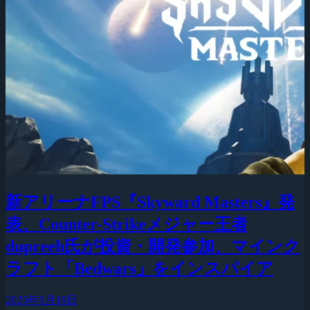
新アリーナFPS『Skyward Masters』発
表、Counter-Strikeメジャー王者
dupreeh氏が投資・開発参加、マインク
ラフト「Bedwars」をインスパイア
2025年9月19日