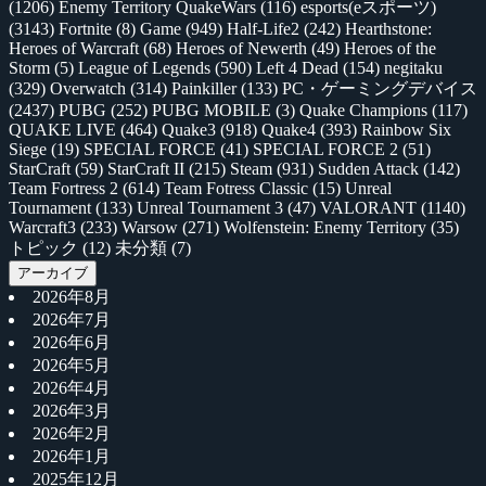
(1206)
Enemy Territory QuakeWars
(116)
esports(eスポーツ)
(3143)
Fortnite
(8)
Game
(949)
Half-Life2
(242)
Hearthstone:
Heroes of Warcraft
(68)
Heroes of Newerth
(49)
Heroes of the
Storm
(5)
League of Legends
(590)
Left 4 Dead
(154)
negitaku
(329)
Overwatch
(314)
Painkiller
(133)
PC・ゲーミングデバイス
(2437)
PUBG
(252)
PUBG MOBILE
(3)
Quake Champions
(117)
QUAKE LIVE
(464)
Quake3
(918)
Quake4
(393)
Rainbow Six
Siege
(19)
SPECIAL FORCE
(41)
SPECIAL FORCE 2
(51)
StarCraft
(59)
StarCraft II
(215)
Steam
(931)
Sudden Attack
(142)
Team Fortress 2
(614)
Team Fotress Classic
(15)
Unreal
Tournament
(133)
Unreal Tournament 3
(47)
VALORANT
(1140)
Warcraft3
(233)
Warsow
(271)
Wolfenstein: Enemy Territory
(35)
トピック
(12)
未分類
(7)
アーカイブ
2026年8月
2026年7月
2026年6月
2026年5月
2026年4月
2026年3月
2026年2月
2026年1月
2025年12月