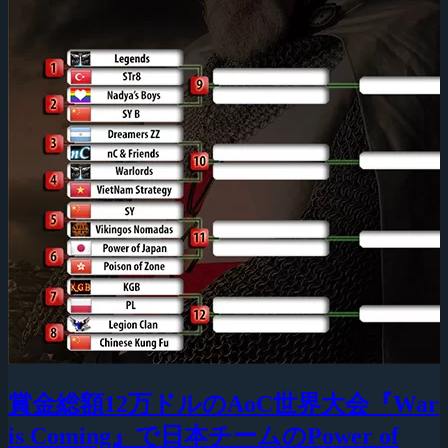
賞金総額12万ドルのAoC世界大会『War
is Coming』で日本チームのPower of