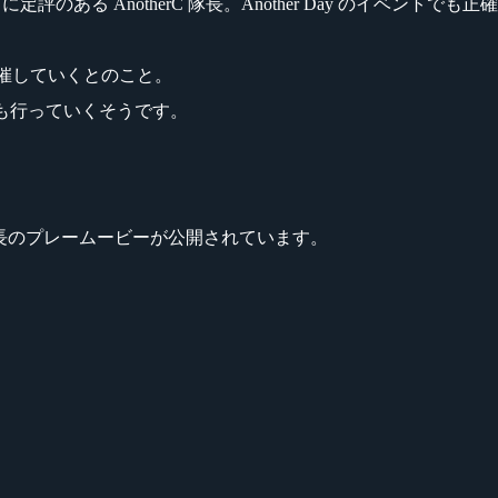
のある AnotherC 隊長。Another Day のイベント
開催していくとのこと。
信も行っていくそうです。
あひる隊長のプレームービーが公開されています。