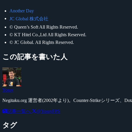
Another Day
JC Global 株式会社
© Queen’s Soft All Rights Reserved.
© KT Hitel Co.,Ltd All Rights Reserved.
© JC Global. All Rights Reserved.
この記事を書いた人
Yossy
Negitaku.org 運営者(2002年より)。Counter-Str
記事一覧へ
@YossyFPS
タグ