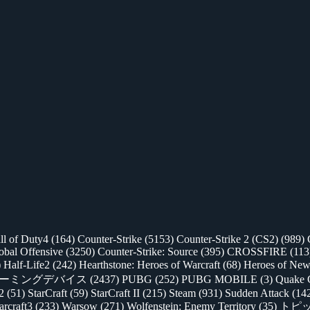
ll of Duty4
(164)
Counter-Strike
(5153)
Counter-Strike 2 (CS2)
(989)
lobal Offensive
(3250)
Counter-Strike: Source
(395)
CROSSFIRE
(113
)
Half-Life2
(242)
Hearthstone: Heroes of Warcraft
(68)
Heroes of New
ゲーミングデバイス
(2437)
PUBG
(252)
PUBG MOBILE
(3)
Quake 
 2
(51)
StarCraft
(59)
StarCraft II
(215)
Steam
(931)
Sudden Attack
(14
rcraft3
(233)
Warsow
(271)
Wolfenstein: Enemy Territory
(35)
トピ