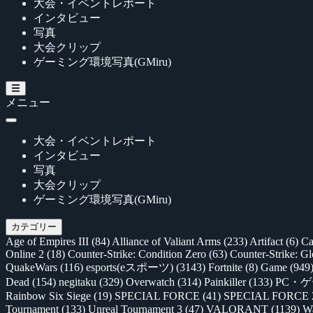
大会・イベントレポート
インタビュー
写真
大会クリップ
ゲーミング環境写真(GMiru)
メニュー
大会・イベントレポート
インタビュー
写真
大会クリップ
ゲーミング環境写真(GMiru)
カテゴリー
Age of Empires III
(84)
Alliance of Valiant Arms
(233)
Artifact
(6)
Ca
Online 2
(18)
Counter-Strike: Condition Zero
(63)
Counter-Strike: G
QuakeWars
(116)
esports(eスポーツ)
(3143)
Fortnite
(8)
Game
(949
Dead
(154)
negitaku
(329)
Overwatch
(314)
Painkiller
(133)
PC・
Rainbow Six Siege
(19)
SPECIAL FORCE
(41)
SPECIAL FORCE
Tournament
(133)
Unreal Tournament 3
(47)
VALORANT
(1139)
Wa