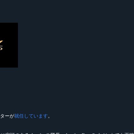
スターが
就任しています
。