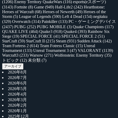
(1206)
Enemy Territory QuakeWars
(116)
esports(eスポーツ)
(3143)
Fortnite
(8)
Game
(949)
Half-Life2
(242)
Hearthstone:
Heroes of Warcraft
(68)
Heroes of Newerth
(49)
Heroes of the
Storm
(5)
League of Legends
(590)
Left 4 Dead
(154)
negitaku
(329)
Overwatch
(314)
Painkiller
(133)
PC・ゲーミングデバイス
(2437)
PUBG
(252)
PUBG MOBILE
(3)
Quake Champions
(117)
QUAKE LIVE
(464)
Quake3
(918)
Quake4
(393)
Rainbow Six
Siege
(19)
SPECIAL FORCE
(41)
SPECIAL FORCE 2
(51)
StarCraft
(59)
StarCraft II
(215)
Steam
(931)
Sudden Attack
(142)
Team Fortress 2
(614)
Team Fotress Classic
(15)
Unreal
Tournament
(133)
Unreal Tournament 3
(47)
VALORANT
(1139)
Warcraft3
(233)
Warsow
(271)
Wolfenstein: Enemy Territory
(35)
トピック
(12)
未分類
(7)
アーカイブ
2026年8月
2026年7月
2026年6月
2026年5月
2026年4月
2026年3月
2026年2月
2026年1月
2025年12月