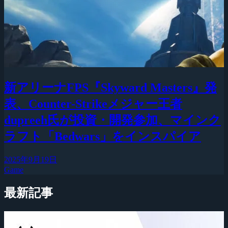
新アリーナFPS『Skyward Masters』発
表、Counter-Strikeメジャー王者
dupreeh氏が投資・開発参加、マインク
ラフト「Bedwars」をインスパイア
2025年9月19日
Game
最新記事