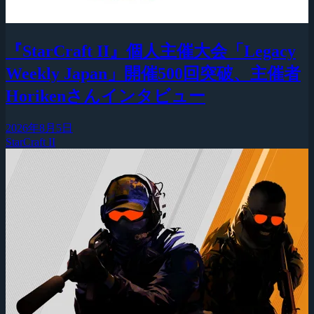
『StarCraft II』個人主催大会「Legacy
Weekly Japan」開催500回突破、主催者
Horikenさんインタビュー
2026年8月5日
StarCraft II