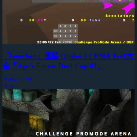
「lainchan」優勝 Quake 3 CPMA 1vs1大
会『Age’s Forest Duel Cup #1』
2026年2月23日
Quake3