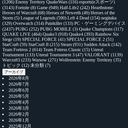
(1206)
Enemy Territory QuakeWars
(116)
esports(eスポーツ)
(3143)
Fortnite
(8)
Game
(949)
Half-Life2
(242)
Hearthstone:
Heroes of Warcraft
(68)
Heroes of Newerth
(49)
Heroes of the
Storm
(5)
League of Legends
(590)
Left 4 Dead
(154)
negitaku
(329)
Overwatch
(314)
Painkiller
(133)
PC・ゲーミングデバイス
(2437)
PUBG
(252)
PUBG MOBILE
(3)
Quake Champions
(117)
QUAKE LIVE
(464)
Quake3
(918)
Quake4
(393)
Rainbow Six
Siege
(19)
SPECIAL FORCE
(41)
SPECIAL FORCE 2
(51)
StarCraft
(59)
StarCraft II
(215)
Steam
(931)
Sudden Attack
(142)
Team Fortress 2
(614)
Team Fotress Classic
(15)
Unreal
Tournament
(133)
Unreal Tournament 3
(47)
VALORANT
(1139)
Warcraft3
(233)
Warsow
(271)
Wolfenstein: Enemy Territory
(35)
トピック
(12)
未分類
(7)
アーカイブ
2026年8月
2026年7月
2026年6月
2026年5月
2026年4月
2026年3月
2026年2月
2026年1月
2025年12月