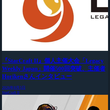
『StarCraft II』個人主催大会「Legacy
Weekly Japan」開催500回突破、主催者
Horikenさんインタビュー
2026年8月5日
StarCraft II