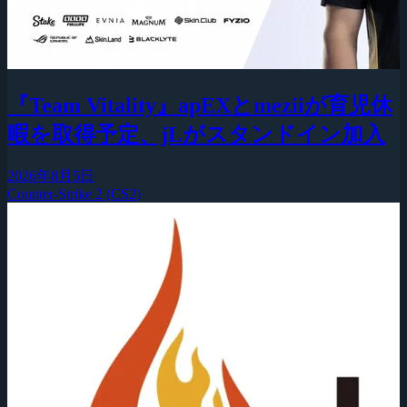
『Team Vitality』apEXとmeziiが育児休
暇を取得予定、jLがスタンドイン加入
2026年8月5日
Counter-Strike 2 (CS2)