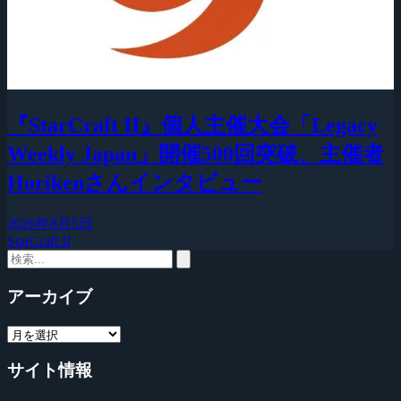
『StarCraft II』個人主催大会「Legacy
Weekly Japan」開催500回突破、主催者
Horikenさんインタビュー
2026年8月5日
StarCraft II
アーカイブ
サイト情報