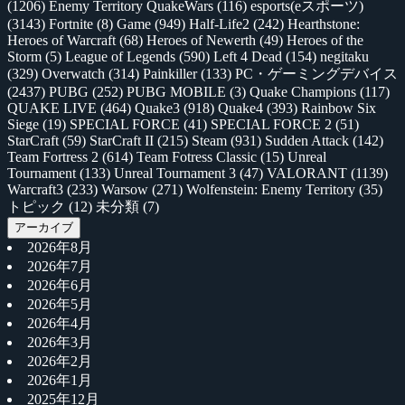
(1206)
Enemy Territory QuakeWars
(116)
esports(eスポーツ)
(3143)
Fortnite
(8)
Game
(949)
Half-Life2
(242)
Hearthstone:
Heroes of Warcraft
(68)
Heroes of Newerth
(49)
Heroes of the
Storm
(5)
League of Legends
(590)
Left 4 Dead
(154)
negitaku
(329)
Overwatch
(314)
Painkiller
(133)
PC・ゲーミングデバイス
(2437)
PUBG
(252)
PUBG MOBILE
(3)
Quake Champions
(117)
QUAKE LIVE
(464)
Quake3
(918)
Quake4
(393)
Rainbow Six
Siege
(19)
SPECIAL FORCE
(41)
SPECIAL FORCE 2
(51)
StarCraft
(59)
StarCraft II
(215)
Steam
(931)
Sudden Attack
(142)
Team Fortress 2
(614)
Team Fotress Classic
(15)
Unreal
Tournament
(133)
Unreal Tournament 3
(47)
VALORANT
(1139)
Warcraft3
(233)
Warsow
(271)
Wolfenstein: Enemy Territory
(35)
トピック
(12)
未分類
(7)
アーカイブ
2026年8月
2026年7月
2026年6月
2026年5月
2026年4月
2026年3月
2026年2月
2026年1月
2025年12月