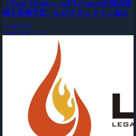
『Team Vitality』apEXとmeziiが育児休
暇を取得予定、jLがスタンドイン加入
2026年8月5日
Counter-Strike 2 (CS2)