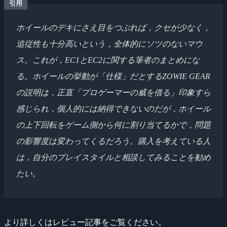
ホイールのデキにさえ目をつぶれば，クセが少なく，
追従性も十分高いという，全体的にソツのないマウ
ス。これが，EC1とEC2に関する筆者のまとめにな
る。ホイールの挙動が「仕様」だとするZOWIE GEAR
の説明は，正直「プロゲーマーの威を借る」印象すら
感じられ，個人的には納得できないのだが，ホイール
の上下回転をゲーム側から何に割り当てるかで，問題
の影響度は変わってくるだろう。購入を考えている人
は，自分のプレイスタイルと相談してみることを勧め
たい。
より詳しくはレビュー記事をご覧ください。