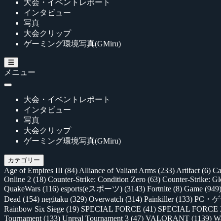
大会・イベントレポート
インタビュー
写真
大会クリップ
ゲーミング環境写真(GMiru)
メニュー
大会・イベントレポート
インタビュー
写真
大会クリップ
ゲーミング環境写真(GMiru)
カテゴリー
Age of Empires III
(84)
Alliance of Valiant Arms
(233)
Artifact
(6)
Ca
Online 2
(18)
Counter-Strike: Condition Zero
(63)
Counter-Strike: G
QuakeWars
(116)
esports(eスポーツ)
(3143)
Fortnite
(8)
Game
(949
Dead
(154)
negitaku
(329)
Overwatch
(314)
Painkiller
(133)
PC・
Rainbow Six Siege
(19)
SPECIAL FORCE
(41)
SPECIAL FORCE
Tournament
(133)
Unreal Tournament 3
(47)
VALORANT
(1139)
Wa