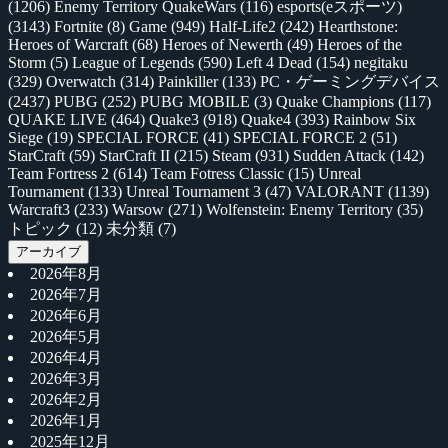
(1206)
Enemy Territory QuakeWars
(116)
esports(eスポーツ)
(3143)
Fortnite
(8)
Game
(949)
Half-Life2
(242)
Hearthstone:
Heroes of Warcraft
(68)
Heroes of Newerth
(49)
Heroes of the
Storm
(5)
League of Legends
(590)
Left 4 Dead
(154)
negitaku
(329)
Overwatch
(314)
Painkiller
(133)
PC・ゲーミングデバイス
(2437)
PUBG
(252)
PUBG MOBILE
(3)
Quake Champions
(117)
QUAKE LIVE
(464)
Quake3
(918)
Quake4
(393)
Rainbow Six
Siege
(19)
SPECIAL FORCE
(41)
SPECIAL FORCE 2
(51)
StarCraft
(59)
StarCraft II
(215)
Steam
(931)
Sudden Attack
(142)
Team Fortress 2
(614)
Team Fotress Classic
(15)
Unreal
Tournament
(133)
Unreal Tournament 3
(47)
VALORANT
(1139)
Warcraft3
(233)
Warsow
(271)
Wolfenstein: Enemy Territory
(35)
トピック
(12)
未分類
(7)
アーカイブ
2026年8月
2026年7月
2026年6月
2026年5月
2026年4月
2026年3月
2026年2月
2026年1月
2025年12月