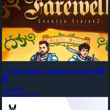
「Gentle Mates」Counter-Strikeから撤
退
2026年8月8日
Counter-Strike 2 (CS2)