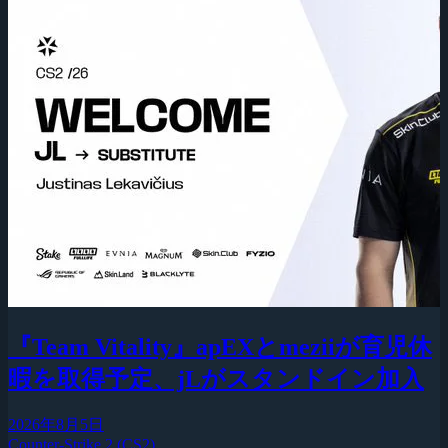
『Team Vitality』apEXとmeziiが育児休
暇を取得予定、jLがスタンドイン加入
2026年8月5日
Counter-Strike 2 (CS2)