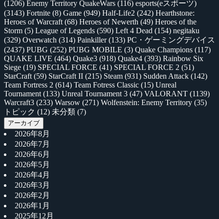
(1206)
Enemy Territory QuakeWars
(116)
esports(eスポーツ)
(3143)
Fortnite
(8)
Game
(949)
Half-Life2
(242)
Hearthstone:
Heroes of Warcraft
(68)
Heroes of Newerth
(49)
Heroes of the
Storm
(5)
League of Legends
(590)
Left 4 Dead
(154)
negitaku
(329)
Overwatch
(314)
Painkiller
(133)
PC・ゲーミングデバイス
(2437)
PUBG
(252)
PUBG MOBILE
(3)
Quake Champions
(117)
QUAKE LIVE
(464)
Quake3
(918)
Quake4
(393)
Rainbow Six
Siege
(19)
SPECIAL FORCE
(41)
SPECIAL FORCE 2
(51)
StarCraft
(59)
StarCraft II
(215)
Steam
(931)
Sudden Attack
(142)
Team Fortress 2
(614)
Team Fotress Classic
(15)
Unreal
Tournament
(133)
Unreal Tournament 3
(47)
VALORANT
(1139)
Warcraft3
(233)
Warsow
(271)
Wolfenstein: Enemy Territory
(35)
トピック
(12)
未分類
(7)
アーカイブ
2026年8月
2026年7月
2026年6月
2026年5月
2026年4月
2026年3月
2026年2月
2026年1月
2025年12月