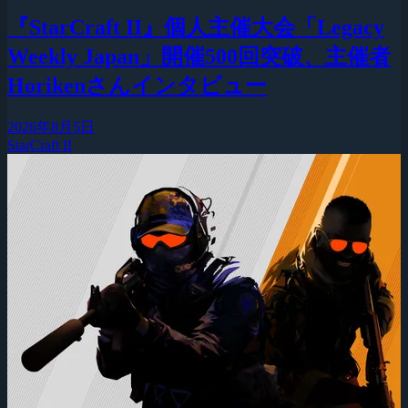
『StarCraft II』個人主催大会「Legacy
Weekly Japan」開催500回突破、主催者
Horikenさんインタビュー
2026年8月5日
StarCraft II