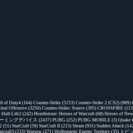
ll of Duty4
(164)
Counter-Strike
(5153)
Counter-Strike 2 (CS2)
(989)
lobal Offensive
(3250)
Counter-Strike: Source
(395)
CROSSFIRE
(113
)
Half-Life2
(242)
Hearthstone: Heroes of Warcraft
(68)
Heroes of New
ゲーミングデバイス
(2437)
PUBG
(252)
PUBG MOBILE
(3)
Quake 
 2
(51)
StarCraft
(59)
StarCraft II
(215)
Steam
(931)
Sudden Attack
(14
rcraft3
(233)
Warsow
(271)
Wolfenstein: Enemy Territory
(35)
トピ