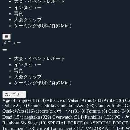
大会・イベントレポート
インタビュー
写真
大会クリップ
ゲーミング環境写真(GMiru)
メニュー
大会・イベントレポート
インタビュー
写真
大会クリップ
ゲーミング環境写真(GMiru)
カテゴリー
Age of Empires III
(84)
Alliance of Valiant Arms
(233)
Artifact
(6)
Ca
Online 2
(18)
Counter-Strike: Condition Zero
(63)
Counter-Strike: G
QuakeWars
(116)
esports(eスポーツ)
(3143)
Fortnite
(8)
Game
(949
Dead
(154)
negitaku
(329)
Overwatch
(314)
Painkiller
(133)
PC・
Rainbow Six Siege
(19)
SPECIAL FORCE
(41)
SPECIAL FORCE
Tournament
(133)
Unreal Tournament 3
(47)
VALORANT
(1139)
Wa