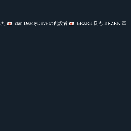
をした
clan DeadlyDrive の創設者
BRZRK 氏も BRZRK 軍