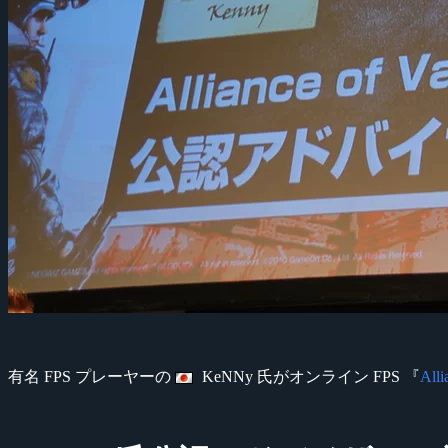
有名 FPS プレーヤーの
KeNNy 氏がオンライン FPS 『
Alli