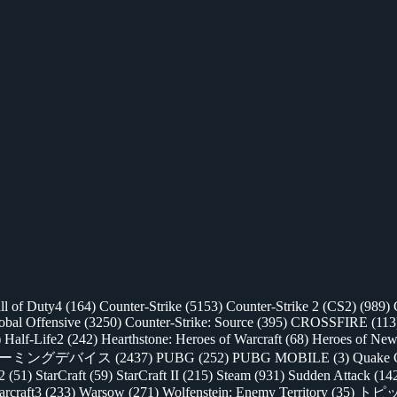
ll of Duty4
(164)
Counter-Strike
(5153)
Counter-Strike 2 (CS2)
(989)
lobal Offensive
(3250)
Counter-Strike: Source
(395)
CROSSFIRE
(113
)
Half-Life2
(242)
Hearthstone: Heroes of Warcraft
(68)
Heroes of New
ゲーミングデバイス
(2437)
PUBG
(252)
PUBG MOBILE
(3)
Quake 
 2
(51)
StarCraft
(59)
StarCraft II
(215)
Steam
(931)
Sudden Attack
(14
rcraft3
(233)
Warsow
(271)
Wolfenstein: Enemy Territory
(35)
トピ