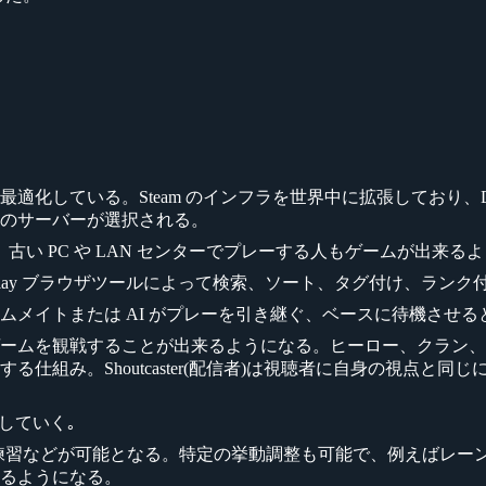
している。Steam のインフラを世界中に拡張しており、Dot
のサーバーが選択される。
古い PC や LAN センターでプレーする人もゲームが出来
保存され、 Replay ブラウザツールによって検索、ソート、タグ付
ムメイトまたは AI がプレーを引き継ぐ、ベースに待機させる
ームを観戦することが出来るようになる。ヒーロー、クラン、
仕組み。Shoutcaster(配信者)は視聴者に自身の視点と
続していく｡
練習などが可能となる。特定の挙動調整も可能で、例えばレーン
るようになる。