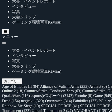
大会・イベントレポート
インタビュー
写真
大会クリップ
ゲーミング環境写真(GMiru)
メニュー
大会・イベントレポート
インタビュー
写真
大会クリップ
ゲーミング環境写真(GMiru)
カテゴリー
Age of Empires III
(84)
Alliance of Valiant Arms
(233)
Artifact
(6)
Ca
Online 2
(18)
Counter-Strike: Condition Zero
(63)
Counter-Strike: G
QuakeWars
(116)
esports(eスポーツ)
(3143)
Fortnite
(8)
Game
(949
Dead
(154)
negitaku
(329)
Overwatch
(314)
Painkiller
(133)
PC・
Rainbow Six Siege
(19)
SPECIAL FORCE
(41)
SPECIAL FORCE
Tournament
(133)
Unreal Tournament 3
(47)
VALORANT
(1139)
Wa