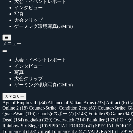
大会・イベントレポート
インタビュー
写真
大会クリップ
ゲーミング環境写真(GMiru)
メニュー
大会・イベントレポート
インタビュー
写真
大会クリップ
ゲーミング環境写真(GMiru)
カテゴリー
Age of Empires III
(84)
Alliance of Valiant Arms
(233)
Artifact
(6)
Ca
Online 2
(18)
Counter-Strike: Condition Zero
(63)
Counter-Strike: G
QuakeWars
(116)
esports(eスポーツ)
(3143)
Fortnite
(8)
Game
(949
Dead
(154)
negitaku
(329)
Overwatch
(314)
Painkiller
(133)
PC・
Rainbow Six Siege
(19)
SPECIAL FORCE
(41)
SPECIAL FORCE
Tournament
(133)
Unreal Tournament 3
(47)
VALORANT
(1139)
Wa