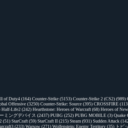
ll of Duty4
(164)
Counter-Strike
(5153)
Counter-Strike 2 (CS2)
(989)
lobal Offensive
(3250)
Counter-Strike: Source
(395)
CROSSFIRE
(113
)
Half-Life2
(242)
Hearthstone: Heroes of Warcraft
(68)
Heroes of New
ゲーミングデバイス
(2437)
PUBG
(252)
PUBG MOBILE
(3)
Quake 
 2
(51)
StarCraft
(59)
StarCraft II
(215)
Steam
(931)
Sudden Attack
(14
rcraft3
(233)
Warsow
(271)
Wolfenstein: Enemy Territory
(35)
トピ