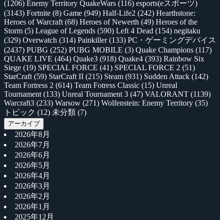
(1206)
Enemy Territory QuakeWars
(116)
esports(eスポーツ)
(3143)
Fortnite
(8)
Game
(949)
Half-Life2
(242)
Hearthstone:
Heroes of Warcraft
(68)
Heroes of Newerth
(49)
Heroes of the
Storm
(5)
League of Legends
(590)
Left 4 Dead
(154)
negitaku
(329)
Overwatch
(314)
Painkiller
(133)
PC・ゲーミングデバイス
(2437)
PUBG
(252)
PUBG MOBILE
(3)
Quake Champions
(117)
QUAKE LIVE
(464)
Quake3
(918)
Quake4
(393)
Rainbow Six
Siege
(19)
SPECIAL FORCE
(41)
SPECIAL FORCE 2
(51)
StarCraft
(59)
StarCraft II
(215)
Steam
(931)
Sudden Attack
(142)
Team Fortress 2
(614)
Team Fotress Classic
(15)
Unreal
Tournament
(133)
Unreal Tournament 3
(47)
VALORANT
(1139)
Warcraft3
(233)
Warsow
(271)
Wolfenstein: Enemy Territory
(35)
トピック
(12)
未分類
(7)
アーカイブ
2026年8月
2026年7月
2026年6月
2026年5月
2026年4月
2026年3月
2026年2月
2026年1月
2025年12月