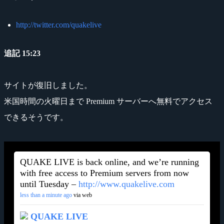
http://twitter.com/quakelive
追記 15:23
サイトが復旧しました。
米国時間の火曜日まで Premium サーバーへ無料でアクセス
できるそうです。
QUAKE LIVE is back online, and we’re running
with free access to Premium servers from now
until Tuesday –
http://www.quakelive.com
less than a minute ago
via web
QUAKE LIVE