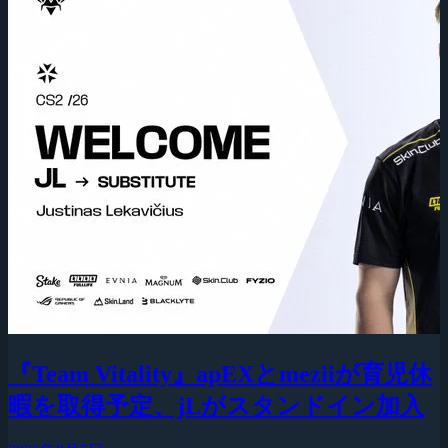
『Team Vitality』apEXとmeziiが育児休
暇を取得予定、jLがスタンドイン加入