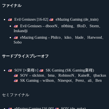
ファイナル
Evil Geniuses [16-02]
eMazing Gaming (de_train)
Evil Geniuses – dboorN、n0thing、fRoD、Storm、
Irukandji
eMazing Gaming – Philco、kiko、blade、Harwood、
Sobo
サードプライスプレーオフ
SOV [×棄権○]
SK Gaming (SK Gaming棄権)
SOV – slickton、bma、RobinsoN、KaiseR、tjbackus
SK Gaming – willson、Ninespot、Perez、ali、Ben
セミファイナル
eMazing Gaming [16-00]
SOV (de_nuke)