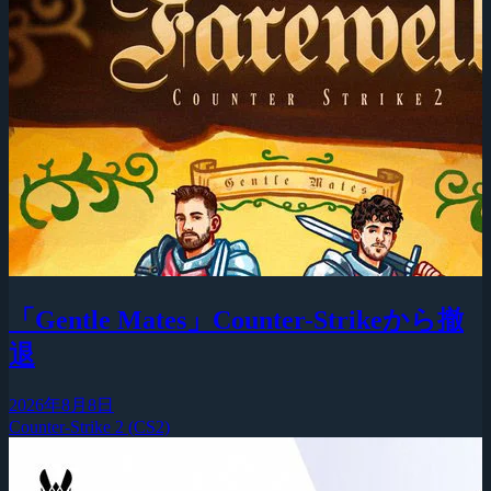
「Gentle Mates」Counter-Strikeから撤
退
2026年8月8日
Counter-Strike 2 (CS2)