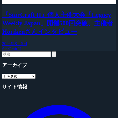
『StarCraft II』個人主催大会「Legacy
Weekly Japan」開催500回突破、主催者
Horikenさんインタビュー
2026年8月5日
StarCraft II
アーカイブ
サイト情報