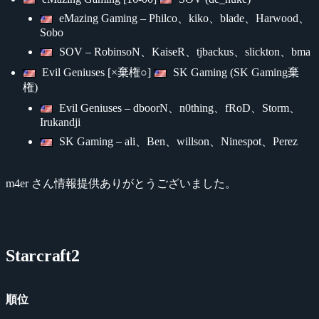
eMazing Gaming – Philco、kiko、blade、Harwood、
Sobo
SOV – RobinsoN、KaiseR、tjbackus、slickton、bma
Evil Geniuses [×棄権○]
SK Gaming (SK Gaming棄
権)
Evil Geniuses – dboorN、n0thing、fRoD、Storm、
Irukandji
SK Gaming – ali、Ben、willson、Ninespot、Perez
m4er さん情報提供ありがとうございました。
Starcraft2
順位