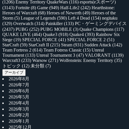
(1206)
Enemy Territory QuakeWars
(116)
esports(eスポーツ)
(3143)
Fortnite
(8)
Game
(949)
Half-Life2
(242)
Hearthstone:
Heroes of Warcraft
(68)
Heroes of Newerth
(49)
Heroes of the
Storm
(5)
League of Legends
(590)
Left 4 Dead
(154)
negitaku
(329)
Overwatch
(314)
Painkiller
(133)
PC・ゲーミングデバイス
(2437)
PUBG
(252)
PUBG MOBILE
(3)
Quake Champions
(117)
QUAKE LIVE
(464)
Quake3
(918)
Quake4
(393)
Rainbow Six
Siege
(19)
SPECIAL FORCE
(41)
SPECIAL FORCE 2
(51)
StarCraft
(59)
StarCraft II
(215)
Steam
(931)
Sudden Attack
(142)
Team Fortress 2
(614)
Team Fotress Classic
(15)
Unreal
Tournament
(133)
Unreal Tournament 3
(47)
VALORANT
(1139)
Warcraft3
(233)
Warsow
(271)
Wolfenstein: Enemy Territory
(35)
トピック
(12)
未分類
(7)
アーカイブ
2026年8月
2026年7月
2026年6月
2026年5月
2026年4月
2026年3月
2026年2月
2026年1月
2025年12月