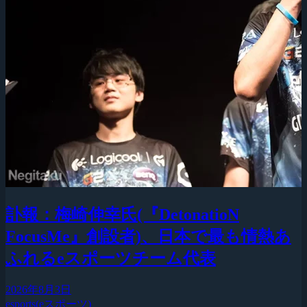
訃報：梅崎伸幸氏(『DetonatioN
FocusMe』創設者)、日本で最も情熱あ
ふれるeスポーツチーム代表
2026年8月3日
esports(eスポーツ)