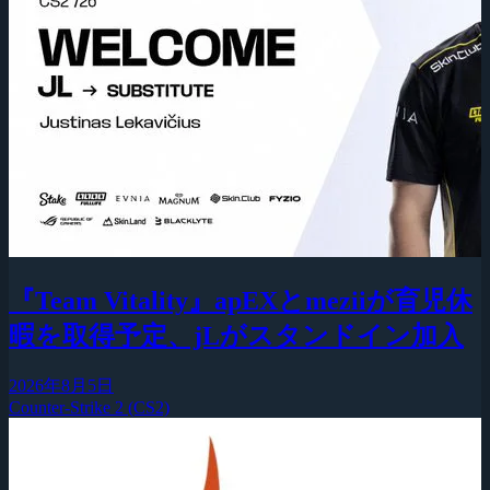
『Team Vitality』apEXとmeziiが育児休
暇を取得予定、jLがスタンドイン加入
2026年8月5日
Counter-Strike 2 (CS2)