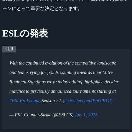
ーンにとって重要な決定となります。
ESLの発表
With the continued evolution of the competitive landscape
and teams vying for points counting towards their Valve
Regional Standings we're today adding third-place decider
matches to previously announced tournaments starting at
#ESLProLeague
Season 22.
pic.twitter.com/tEgi3lKGXi
— ESL Counter-Strike (@ESLCS)
July 1, 2025