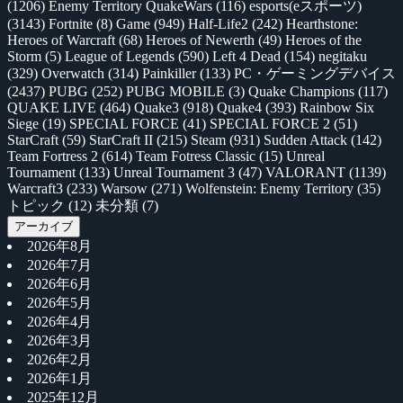
(1206)
Enemy Territory QuakeWars
(116)
esports(eスポーツ)
(3143)
Fortnite
(8)
Game
(949)
Half-Life2
(242)
Hearthstone:
Heroes of Warcraft
(68)
Heroes of Newerth
(49)
Heroes of the
Storm
(5)
League of Legends
(590)
Left 4 Dead
(154)
negitaku
(329)
Overwatch
(314)
Painkiller
(133)
PC・ゲーミングデバイス
(2437)
PUBG
(252)
PUBG MOBILE
(3)
Quake Champions
(117)
QUAKE LIVE
(464)
Quake3
(918)
Quake4
(393)
Rainbow Six
Siege
(19)
SPECIAL FORCE
(41)
SPECIAL FORCE 2
(51)
StarCraft
(59)
StarCraft II
(215)
Steam
(931)
Sudden Attack
(142)
Team Fortress 2
(614)
Team Fotress Classic
(15)
Unreal
Tournament
(133)
Unreal Tournament 3
(47)
VALORANT
(1139)
Warcraft3
(233)
Warsow
(271)
Wolfenstein: Enemy Territory
(35)
トピック
(12)
未分類
(7)
アーカイブ
2026年8月
2026年7月
2026年6月
2026年5月
2026年4月
2026年3月
2026年2月
2026年1月
2025年12月