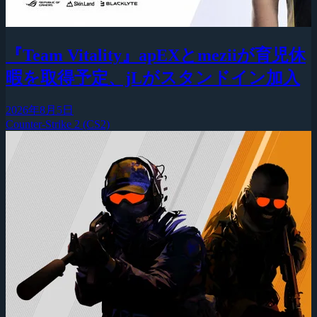
『Team Vitality』apEXとmeziiが育児休
暇を取得予定、jLがスタンドイン加入
2026年8月5日
Counter-Strike 2 (CS2)