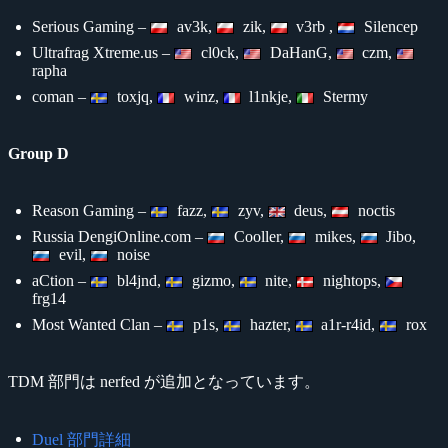
Serious Gaming –
av3k,
zik,
v3rb ,
Silencep
Ultrafrag Xtreme.us –
cl0ck,
DaHanG,
czm,
rapha
coman –
toxjq,
winz,
l1nkje,
Stermy
Group D
Reason Gaming –
fazz,
zyv,
deus,
noctis
Russia DengiOnline.com –
Cooller,
mikes,
Jibo,
evil,
noise
aCtion –
bl4jnd,
gizmo,
nite,
nightops,
frg14
Most Wanted Clan –
p1s,
hazter,
a1r-r4id,
rox
TDM 部門は nerfed が追加となっています。
Duel 部門詳細