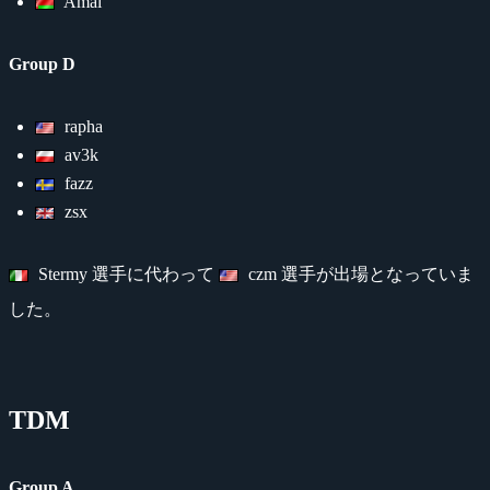
Amai
Group D
rapha
av3k
fazz
zsx
Stermy 選手に代わって
czm 選手が出場となっていま
した。
TDM
Group A