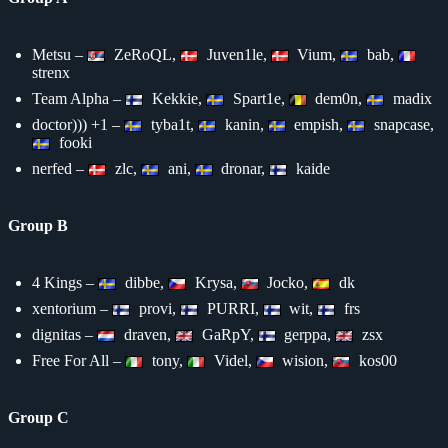
Metsu –
ZeRoQL,
Juven1le,
Vium,
bab,
strenx
Team Alpha –
Kekkie,
Spart1e,
dem0n,
madix
doctor))) +1 –
tyba1t,
kanin,
empish,
snapcase,
fooki
nerfed –
zlc,
ani,
dronar,
kaide
Group B
4 Kings –
dibbe,
Krysa,
Jocko,
dk
xentorium –
provi,
PURRI,
wit,
frs
dignitas –
draven,
GaRpY,
gerppa,
zsx
Free For All –
tony,
Videl,
wision,
kos00
Group C