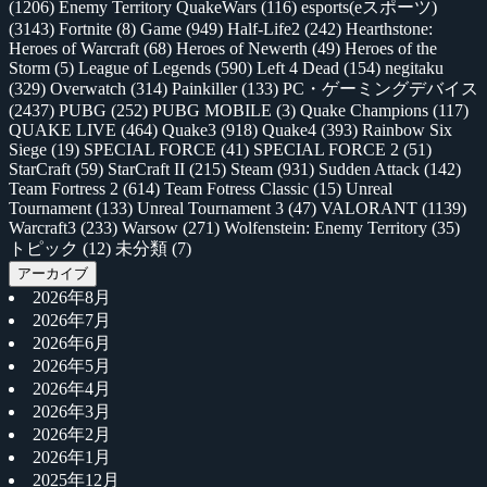
(1206)
Enemy Territory QuakeWars
(116)
esports(eスポーツ)
(3143)
Fortnite
(8)
Game
(949)
Half-Life2
(242)
Hearthstone:
Heroes of Warcraft
(68)
Heroes of Newerth
(49)
Heroes of the
Storm
(5)
League of Legends
(590)
Left 4 Dead
(154)
negitaku
(329)
Overwatch
(314)
Painkiller
(133)
PC・ゲーミングデバイス
(2437)
PUBG
(252)
PUBG MOBILE
(3)
Quake Champions
(117)
QUAKE LIVE
(464)
Quake3
(918)
Quake4
(393)
Rainbow Six
Siege
(19)
SPECIAL FORCE
(41)
SPECIAL FORCE 2
(51)
StarCraft
(59)
StarCraft II
(215)
Steam
(931)
Sudden Attack
(142)
Team Fortress 2
(614)
Team Fotress Classic
(15)
Unreal
Tournament
(133)
Unreal Tournament 3
(47)
VALORANT
(1139)
Warcraft3
(233)
Warsow
(271)
Wolfenstein: Enemy Territory
(35)
トピック
(12)
未分類
(7)
アーカイブ
2026年8月
2026年7月
2026年6月
2026年5月
2026年4月
2026年3月
2026年2月
2026年1月
2025年12月