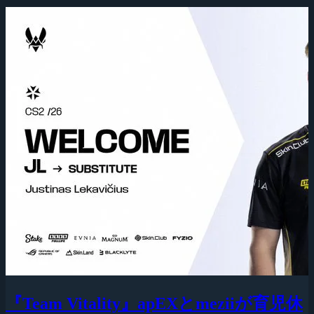
『Team Vitality』apEXとmeziiが育児休