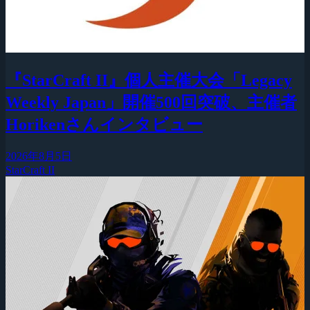
『StarCraft II』個人主催大会「Legacy
Weekly Japan」開催500回突破、主催者
Horikenさんインタビュー
2026年8月5日
StarCraft II