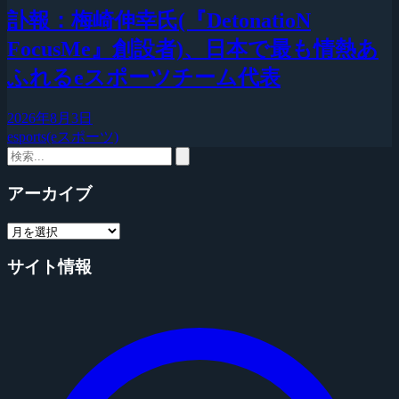
訃報：梅崎伸幸氏(『DetonatioN
FocusMe』創設者)、日本で最も情熱あ
ふれるeスポーツチーム代表
2026年8月3日
esports(eスポーツ)
アーカイブ
サイト情報