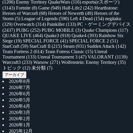
(1206)
Enemy Territory QuakeWars
(116)
esports(eスポーツ)
(3143)
Fortnite
(8)
Game
(949)
Half-Life2
(242)
Hearthstone:
Heroes of Warcraft
(68)
Heroes of Newerth
(49)
Heroes of the
Storm
(5)
League of Legends
(590)
Left 4 Dead
(154)
negitaku
(329)
Overwatch
(314)
Painkiller
(133)
PC・ゲーミングデバイス
(2437)
PUBG
(252)
PUBG MOBILE
(3)
Quake Champions
(117)
QUAKE LIVE
(464)
Quake3
(918)
Quake4
(393)
Rainbow Six
Siege
(19)
SPECIAL FORCE
(41)
SPECIAL FORCE 2
(51)
StarCraft
(59)
StarCraft II
(215)
Steam
(931)
Sudden Attack
(142)
Team Fortress 2
(614)
Team Fotress Classic
(15)
Unreal
Tournament
(133)
Unreal Tournament 3
(47)
VALORANT
(1139)
Warcraft3
(233)
Warsow
(271)
Wolfenstein: Enemy Territory
(35)
トピック
(12)
未分類
(7)
アーカイブ
2026年8月
2026年7月
2026年6月
2026年5月
2026年4月
2026年3月
2026年2月
2026年1月
2025年12月