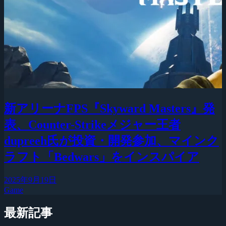
新アリーナFPS『Skyward Masters』発
表、Counter-Strikeメジャー王者
dupreeh氏が投資・開発参加、マインク
ラフト「Bedwars」をインスパイア
2025年9月19日
Game
最新記事